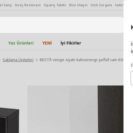
l Satış
İsveç Restoranı
Sipariş Takibi
Bize Ulaşın
Stok Sorgula
İade/Değiş
Yaz Ürünleri
YENİ
İyi Fikirler
İ
i
Saklama Üniteleri
BESTÅ venge-siyah-kahverengi-şeffaf cam 60x20x
İ