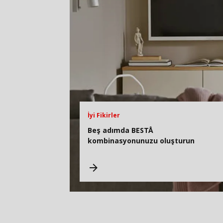
İyi Fikirler
Beş adımda BESTÅ
kombinasyonunuzu oluşturun