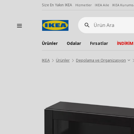
Size En Yakın IKEA
Hizmetler
IKEA Aile
IKEA Kurumsa
Ürün
Ara
Ürünler
Odalar
Fırsatlar
İNDİRİM
IKEA
Ürünler
Depolama ve Organizasyon