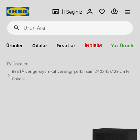
pat
İl
Giriş
Adet
İl Seçiniz
Ürün
seçiniz
Yap
Ara
Ürünler
Odalar
Fırsatlar
İNDİRİM
Yaz Ürünleri
TV Üniteleri
BESTÅ venge-siyah-kahverengi-şeffaf cam 240x42x129 cm tv
ünitesi