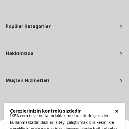
Popüler Kategoriler
Hakkımızda
Müşteri Hizmetleri
Diğer
×
Çerezlerinizin kontrolü sizdedir
IKEA.com.tr ve dijital ortaklarımız bu sitede çerezler
kullanmaktadır. Bazıları siteyi çalıştırmak için kesinlikle
gereklidir ve devre dışı bırakılamaz* isteğe bağlı olanlar