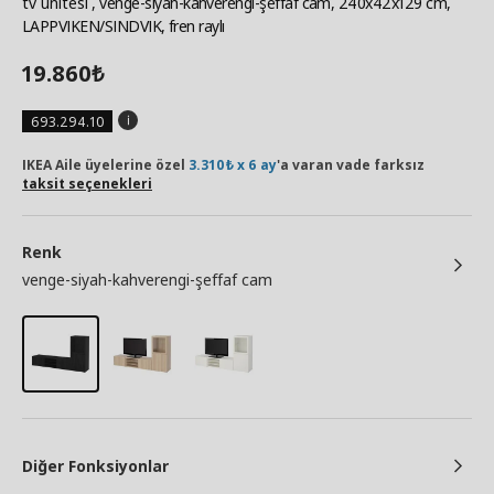
tv ünitesi
, venge-siyah-kahverengi-şeffaf cam, 240x42x129 cm,
LAPPVIKEN/SINDVIK, fren raylı
19.860
₺
693.294.10
IKEA Aile üyelerine özel
3.310₺ x 6 ay
'a varan vade farksız
taksit seçenekleri
Renk
venge-siyah-kahverengi-şeffaf cam
Diğer Fonksiyonlar