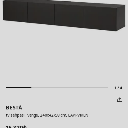
1 / 4
BESTÅ
tv sehpası
, venge, 240x42x38 cm, LAPPVIKEN
15.320
₺