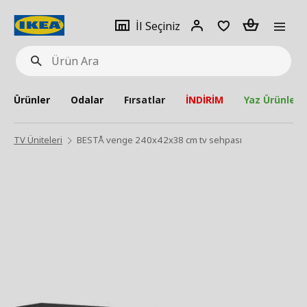
pat
İl
Giriş
Adet
İl Seçiniz
Ürün
seçiniz
Yap
Ara
Ürünler
Odalar
Fırsatlar
İNDİRİM
Yaz Ürünleri
TV Üniteleri
BESTÅ venge 240x42x38 cm tv sehpası