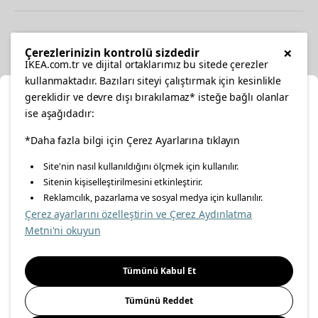
Diğer
×
Çerezlerinizin kontrolü sizdedir
IKEA.com.tr ve dijital ortaklarımız bu sitede çerezler
kullanmaktadır. Bazıları siteyi çalıştırmak için kesinlikle
gereklidir ve devre dışı bırakılamaz* isteğe bağlı olanlar
Ka
ise aşağıdadır:
Konumunuzu Seçin
*Daha fazla bilgi için Çerez Ayarlarına tıklayın
facebook
twitter
instagram
pinterest
youtube
Site'nin nasıl kullanıldığını ölçmek için kullanılır.
İnternetten vereceğiniz siparişlerinizde size özel hizmet ve
Sitenin kişiselleştirilmesini etkinleştirir.
linkedin
içerikleri görebilmek için lütfen konumuzu seçin.
Reklamcılık, pazarlama ve sosyal medya için kullanılır.
Çerez ayarlarını özelleştirin ve Çerez Aydınlatma
İl seçiniz
Metni'ni okuyun
Enerji Politikası
Bilgi Güvenliği Politikası
Kalite Politikası
Seçiniz
Gıda Güvenliği Politikası
Bilgi Toplumu Hizmetleri
Tümünü Kabul Et
Önemli Bilgilendirme
İnternet Sitesi Gizlilik Politikası
Tümünü Reddet
Kişisel Verilerin Korunması
Çerez Politikası