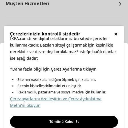
Müşteri Hizmetleri
Diğer
×
Çerezlerinizin kontrolü sizdedir
IKEA.com.tr ve dijital ortaklarımız bu sitede çerezler
kullanmaktadır. Bazıları siteyi çalıştırmak için kesinlikle
gereklidir ve devre dışı bırakılamaz* isteğe bağlı olanlar
Ka
ise aşağıdadır:
Konumunuzu Seçin
*Daha fazla bilgi için Çerez Ayarlarına tıklayın
facebook
twitter
instagram
pinterest
youtube
Site'nin nasıl kullanıldığını ölçmek için kullanılır.
İnternetten vereceğiniz siparişlerinizde size özel hizmet ve
Sitenin kişiselleştirilmesini etkinleştirir.
linkedin
içerikleri görebilmek için lütfen konumuzu seçin.
Reklamcılık, pazarlama ve sosyal medya için kullanılır.
Çerez ayarlarını özelleştirin ve Çerez Aydınlatma
İl seçiniz
Metni'ni okuyun
Enerji Politikası
Bilgi Güvenliği Politikası
Kalite Politikası
Seçiniz
Gıda Güvenliği Politikası
Bilgi Toplumu Hizmetleri
Tümünü Kabul Et
Önemli Bilgilendirme
İnternet Sitesi Gizlilik Politikası