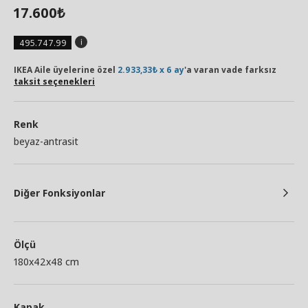
17.600
₺
495.747.99
IKEA Aile üyelerine özel
2.933,33₺ x 6 ay
'a varan vade farksız
taksit seçenekleri
Renk
beyaz-antrasit
Diğer Fonksiyonlar
Ölçü
180x42x48 cm
Kapak