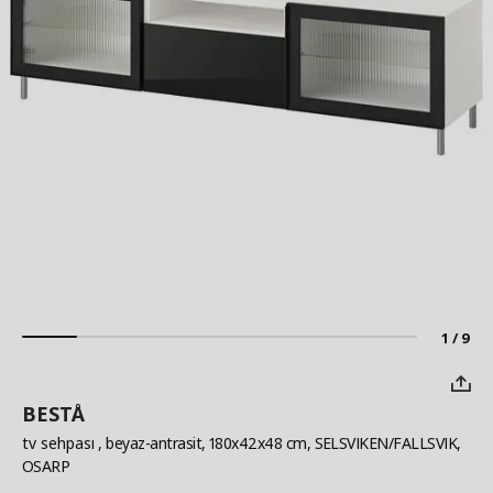
1 / 9
BESTÅ
tv sehpası
, beyaz-antrasit, 180x42x48 cm, SELSVIKEN/FALLSVIK,
OSARP