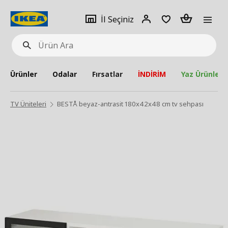
pat
İl
Giriş
Adet
İl Seçiniz
Ürün
seçiniz
Yap
Ara
Ürünler
Odalar
Fırsatlar
İNDİRİM
Yaz Ürünleri
TV Üniteleri
BESTÅ beyaz-antrasit 180x42x48 cm tv sehpası