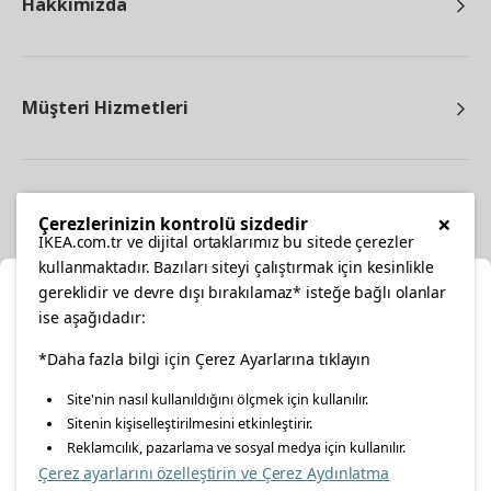
Hakkımızda
Müşteri Hizmetleri
Diğer
×
Çerezlerinizin kontrolü sizdedir
IKEA.com.tr ve dijital ortaklarımız bu sitede çerezler
kullanmaktadır. Bazıları siteyi çalıştırmak için kesinlikle
gereklidir ve devre dışı bırakılamaz* isteğe bağlı olanlar
Ka
ise aşağıdadır:
Konumunuzu Seçin
*Daha fazla bilgi için Çerez Ayarlarına tıklayın
facebook
twitter
instagram
pinterest
youtube
Site'nin nasıl kullanıldığını ölçmek için kullanılır.
İnternetten vereceğiniz siparişlerinizde size özel hizmet ve
Sitenin kişiselleştirilmesini etkinleştirir.
linkedin
içerikleri görebilmek için lütfen konumuzu seçin.
Reklamcılık, pazarlama ve sosyal medya için kullanılır.
Çerez ayarlarını özelleştirin ve Çerez Aydınlatma