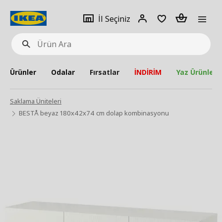
pat
İl
Giriş
Adet
İl Seçiniz
Ürün
seçiniz
Yap
Ara
Ürünler
Odalar
Fırsatlar
İNDİRİM
Yaz Ürünleri
Saklama Üniteleri
BESTÅ beyaz 180x42x74 cm dolap kombinasyonu