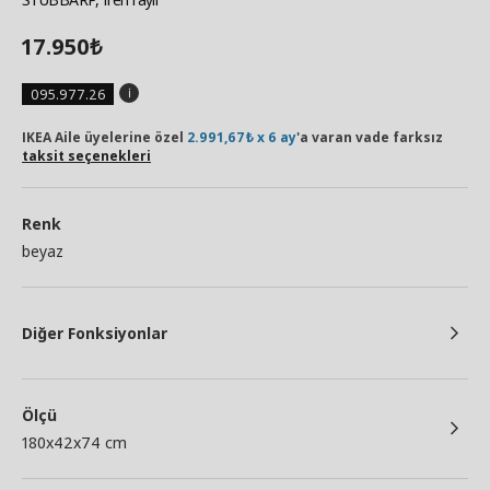
17.950
₺
095.977.26
IKEA Aile üyelerine özel
2.991,67₺ x 6 ay
'a varan vade farksız
taksit seçenekleri
Renk
beyaz
Diğer Fonksiyonlar
Ölçü
180x42x74 cm