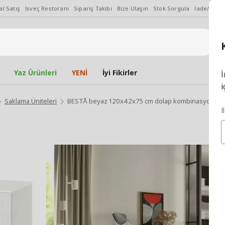
l Satış
İsveç Restoranı
Sipariş Takibi
Bize Ulaşın
Stok Sorgula
İade/Değiş
Yaz Ürünleri
YENİ
İyi Fikirler
İ
i
Saklama Üniteleri
BESTÅ beyaz 120x42x75 cm dolap kombinasyonu
İ