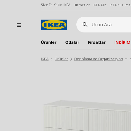
Size En Yakın IKEA
Hizmetler
IKEA Aile
IKEA Kurumsa
Ürün
Ara
Ürünler
Odalar
Fırsatlar
İNDİRİM
IKEA
Ürünler
Depolama ve Organizasyon