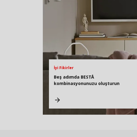
İyi Fikirler
Beş adımda BESTÅ
kombinasyonunuzu oluşturun