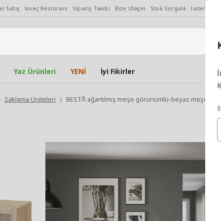
l Satış
İsveç Restoranı
Sipariş Takibi
Bize Ulaşın
Stok Sorgula
İade/Değiş
Yaz Ürünleri
YENİ
İyi Fikirler
İ
i
Saklama Üniteleri
BESTÅ ağartılmış meşe görünümlü-beyaz meşe gör
İ