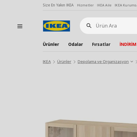
Size En Yakın IKEA
Hizmetler
IKEA Aile
IKEA Kurumsa
Ürün
Ara
Ürünler
Odalar
Fırsatlar
İNDİRİM
IKEA
Ürünler
Depolama ve Organizasyon