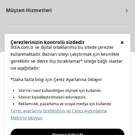
Müşteri Hizmetleri
Diğer
×
Çerezlerinizin kontrolü sizdedir
IKEA.com.tr ve dijital ortaklarımız bu sitede çerezler
kullanmaktadır. Bazıları siteyi çalıştırmak için kesinlikle
gereklidir ve devre dışı bırakılamaz* isteğe bağlı olanlar
Ka
ise aşağıdadır:
Konumunuzu Seçin
facebook
twitter
instagram
pinterest
youtube
*Daha fazla bilgi için Çerez Ayarlarına tıklayın
Site'nin nasıl kullanıldığını ölçmek için kullanılır.
İnternetten vereceğiniz siparişlerinizde size özel hizmet ve
Sitenin kişiselleştirilmesini etkinleştirir.
linkedin
içerikleri görebilmek için lütfen konumuzu seçin.
Reklamcılık, pazarlama ve sosyal medya için kullanılır.
Çerez ayarlarını özelleştirin ve Çerez Aydınlatma
İl seçiniz
Metni'ni okuyun
Enerji Politikası
Bilgi Güvenliği Politikası
Kalite Politikası
Seçiniz
Gıda Güvenliği Politikası
Bilgi Toplumu Hizmetleri
Tümünü Kabul Et