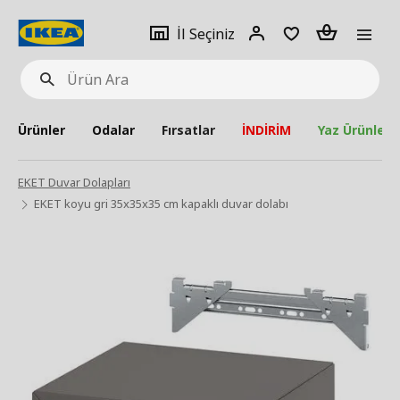
pat
İl
Giriş
Adet
İl Seçiniz
Ürün
seçiniz
Yap
Ara
Ürünler
Odalar
Fırsatlar
İNDİRİM
Yaz Ürünleri
EKET Duvar Dolapları
EKET koyu gri 35x35x35 cm kapaklı duvar dolabı