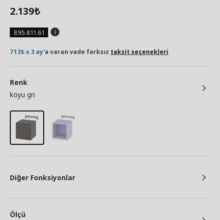
2.139
₺
895.811.61
713₺ x 3 ay
'a varan vade farksız
taksit seçenekleri
Renk
koyu gri
Diğer Fonksiyonlar
Ölçü