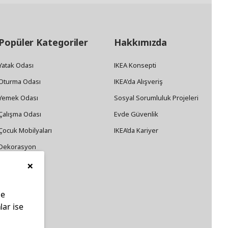
Popüler Kategoriler
Hakkımızda
Yatak Odası
IKEA Konsepti
Oturma Odası
IKEA'da Alışveriş
Yemek Odası
Sosyal Sorumluluk Projeleri
Çalışma Odası
Evde Güvenlik
Çocuk Mobilyaları
IKEA’da Kariyer
Dekorasyon
×
Züccaciye
le
lar ise