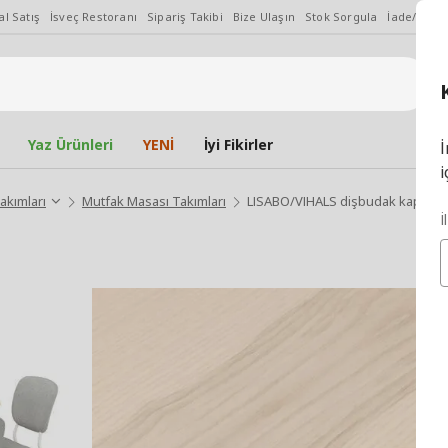
l Satış
İsveç Restoranı
Sipariş Takibi
Bize Ulaşın
Stok Sorgula
İade/Değiş
Yaz Ürünleri
YENİ
İyi Fikirler
İ
i
akımları
Mutfak Masası Takımları
LISABO/VIHALS dişbudak kaplama-T
İ