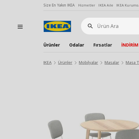
Size En Yakın IKEA
Hizmetler
IKEA Aile
IKEA Kurumsa
Ürün
Ara
Ürünler
Odalar
Fırsatlar
İNDİRİM
IKEA
Ürünler
Mobilyalar
Masalar
Masa T