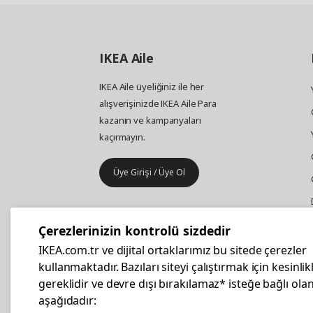
IKEA
Aile
IKEA Aile üyeliğiniz ile her
alışverişinizde IKEA Aile Para
kazanın ve kampanyaları
kaçırmayın.
Üye Girişi / Üye Ol
IKEA
Kurumsal Satış
Çerezlerinizin kontrolü sizdedir
İş yeri mobilya ve aksesuar
IKEA.com.tr ve dijital ortaklarımız bu sitede çerezler
alışverişleriniz IKEA Kurumsal Kart
kullanmaktadır. Bazıları siteyi çalıştırmak için kesinlik
ile daha hesaplı.
gereklidir ve devre dışı bırakılamaz* isteğe bağlı olan
aşağıdadır: