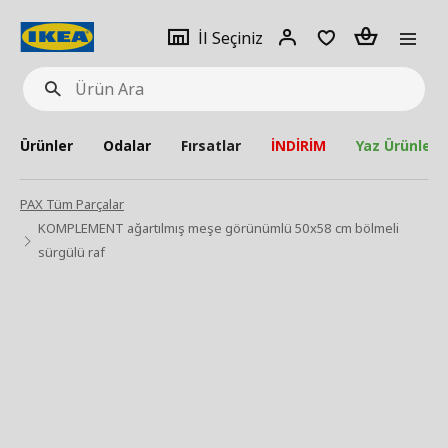
pat
İl
Giriş
Adet
İl Seçiniz
Ürün
seçiniz
Yap
Ara
Ürünler
Odalar
Fırsatlar
İNDİRİM
Yaz Ürünleri
PAX Tüm Parçalar
KOMPLEMENT ağartılmış meşe görünümlü 50x58 cm bölmeli
sürgülü raf