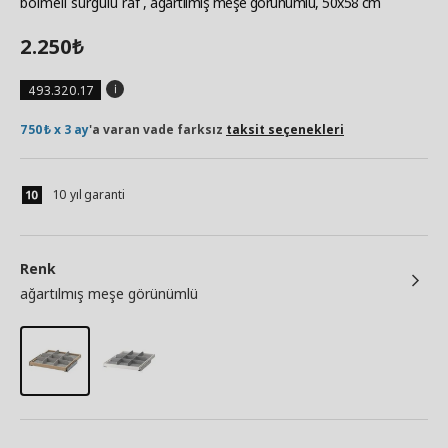
bölmeli sürgülü raf
, ağartılmış meşe görünümlü, 50x58 cm
2.250
₺
493.320.17
750₺ x 3 ay
'a varan vade farksız
taksit seçenekleri
10 yıl garanti
Renk
ağartılmış meşe görünümlü