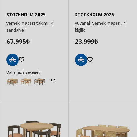
STOCKHOLM 2025
STOCKHOLM 2025
yemek masası takımı, 4
yuvarlak yemek masası, 4
sandalyeli
kişilik
67.995
23.999
₺
₺
Sepete
Sepete
Daha fazla seçenek
Ekle
Ekle
+2