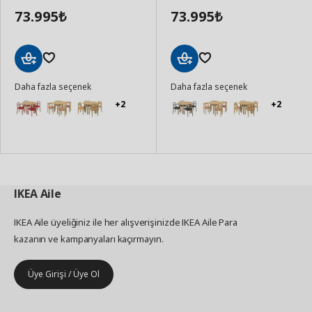
73.995
73.995
₺
₺
Sepete
Sepete
Daha fazla seçenek
Daha fazla seçenek
Ekle
Ekle
+2
+2
IKEA
Aile
IKEA Aile üyeliğiniz ile her alışverişinizde IKEA Aile Para
kazanın ve kampanyaları kaçırmayın.
Üye Girişi / Üye Ol