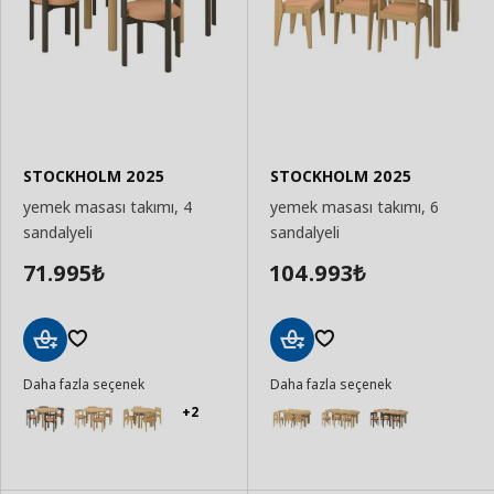
STOCKHOLM 2025
STOCKHOLM 2025
yemek masası takımı, 4
yemek masası takımı, 6
sandalyeli
sandalyeli
71.995
104.993
₺
₺
Sepete
Sepete
Daha fazla seçenek
Daha fazla seçenek
Ekle
Ekle
+2