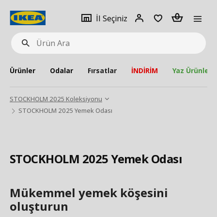
pat
İl
Giriş
Adet
İl Seçiniz
Ürün
seçiniz
Yap
Ara
Ürünler
Odalar
Fırsatlar
İNDİRİM
Yaz Ürünleri
STOCKHOLM 2025 Koleksiyonu
STOCKHOLM 2025 Yemek Odası
STOCKHOLM 2025 Yemek Odası
Mükemmel yemek köşesini
oluşturun