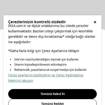
Diğer
×
Çerezlerinizin kontrolü sizdedir
IKEA.com.tr ve dijital ortaklarımız bu sitede çerezler
kullanmaktadır. Bazıları siteyi çalıştırmak için kesinlikle
gereklidir ve devre dışı bırakılamaz* isteğe bağlı olanlar
Ka
ise aşağıdadır:
Konumunuzu Seçin
facebook
*Daha fazla bilgi için Çerez Ayarlarına tıklayın
twitter
instagram
pinterest
youtube
Site'nin nasıl kullanıldığını ölçmek için kullanılır.
İnternetten vereceğiniz siparişlerinizde size özel hizmet ve
Sitenin kişiselleştirilmesini etkinleştirir.
linkedin
içerikleri görebilmek için lütfen konumuzu seçin.
Reklamcılık, pazarlama ve sosyal medya için kullanılır.
Çerez ayarlarını özelleştirin ve Çerez Aydınlatma
İl seçiniz
Metni'ni okuyun
Enerji Politikası
Bilgi Güvenliği Politikası
Kalite Politikası
Seçiniz
Gıda Güvenliği Politikası
Bilgi Toplumu Hizmetleri
Tümünü Kabul Et
Önemli Bilgilendirme
İnternet Sitesi Gizlilik Politikası
Tümünü Reddet