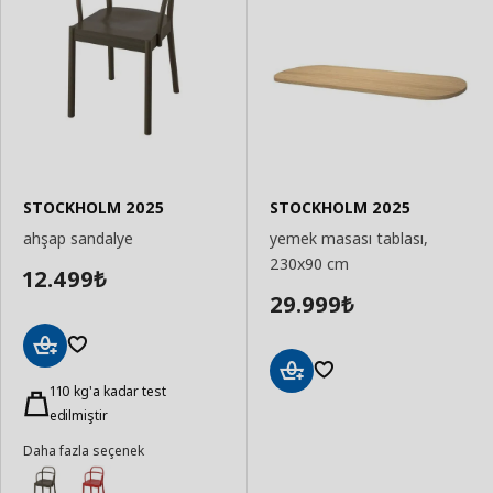
STOCKHOLM 2025
STOCKHOLM 2025
ahşap sandalye
yemek masası tablası,
230x90 cm
12.499
₺
29.999
₺
Sepete
Ekle
110 kg'a kadar test
Sepete
edilmiştir
Ekle
Daha fazla seçenek