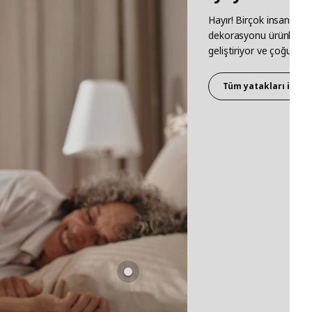
Hayır! Birçok insana d
dekorasyonu ürünlerini k
geliştiriyor ve çoğu ins
Tüm yatakları incel