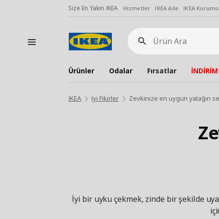
Size En Yakın IKEA
Hizmetler
IKEA Aile
IKEA Kurumsa
Ürün
Ara
Ürünler
Odalar
Fırsatlar
İNDİRİM
IKEA
İyi Fikirler
Zevkinize en uygun yatağın se
Ze
İyi bir uyku çekmek, zinde bir şekilde u
iç