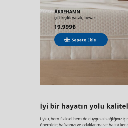
ÅKREHAMN
çift kişilik yatak, beyaz
19.999
₺
Sepete Ekle
İyi bir hayatın yolu kalit
Uyku, hem fiziksel hem de duygusal sağlığınız içi
önemlidir; hafızanızı ve odaklanma ve hatta kendi