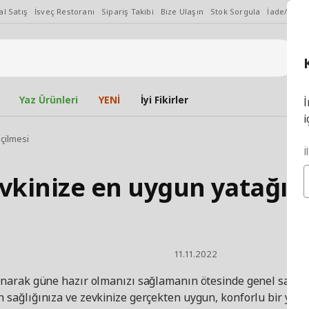
l Satış
İsveç Restoranı
Sipariş Takibi
Bize Ulaşın
Stok Sorgula
İade/Değiş
Yaz Ürünleri
YENİ
İyi Fikirler
İ
i
çilmesi
İ
vkinize en uygun yatağın 
11.11.2022
yanarak güne hazır olmanızı sağlamanın ötesinde genel sağlığı
in sağlığınıza ve zevkinize gerçekten uygun, konforlu bir yatak