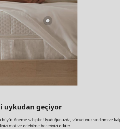
eli uykudan geçiyor
n büyük öneme sahiptir. Uyuduğunuzda, vücudunuz sindirim ve kalp ve dam
nizi motive edebilme becerinizi etkiler.