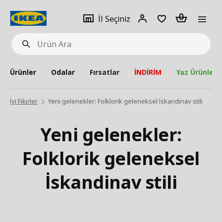
pat
İl
Giriş
Adet
İl Seçiniz
Ürün
seçiniz
Yap
Ara
Ürünler
Odalar
Fırsatlar
İNDİRİM
Yaz Ürünleri
İyi Fikirler
Yeni gelenekler: Folklorik geleneksel İskandinav stili
Yeni gelenekler:
Folklorik geleneksel
İskandinav stili