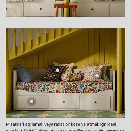
Misafirleri ağırlamak veya rahat bir köşe yaratmak için ideal
olan bu HEMNES divan, desen ve motiflerin güzel bir karışımıyla