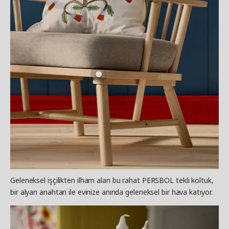
Geleneksel işçilikten ilham alan bu rahat PERSBOL tekli koltuk,
bir alyan anahtarı ile evinize anında geleneksel bir hava katıyor.