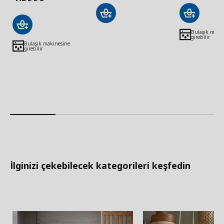
Bulaşık maki
girebilir
Bulaşık makinesine
girebilir
İlginizi çekebilecek kategorileri keşfedin