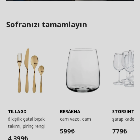
Sofranızı tamamlayın
TILLAGD
BERÄKNA
STORSINT
6 kişilik çatal bıçak
cam vazo, cam
şarap kadehi
takımı, pirinç rengi
599
779
₺
₺
4.399
₺