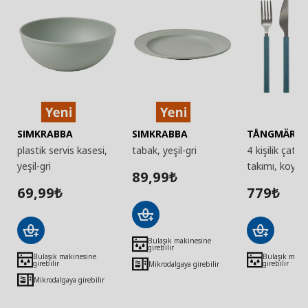
SIMKRABBA
SIMKRABBA
TÅNGMÄRL
plastik servis kasesi,
tabak, yeşil-gri
4 kişilik çatal
yeşil-gri
takımı, koyu 
89,99
₺
69,99
779
₺
₺
Bulaşık makinesine
girebilir
Bulaşık makinesine
Bulaşık maki
girebilir
girebilir
Mikrodalgaya girebilir
Mikrodalgaya girebilir