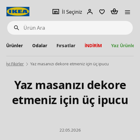
pat
İl
Giriş
Adet
İl Seçiniz
Ürün
seçiniz
Yap
Ara
Ürünler
Odalar
Fırsatlar
İNDİRİM
Yaz Ürünleri
İyi Fikirler
Yaz masanızı dekore etmeniz için üç ipucu
Yaz masanızı dekore
etmeniz için üç ipucu
22.05.2026