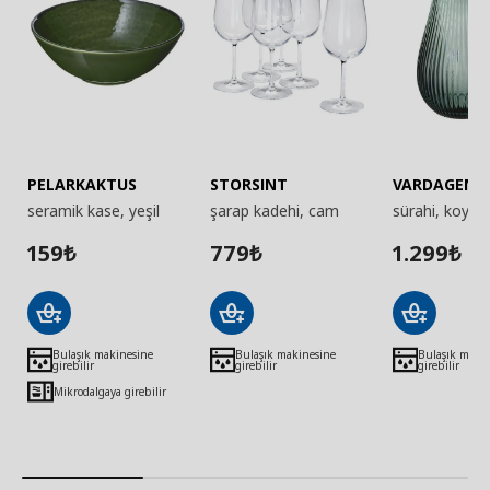
PELARKAKTUS
STORSINT
VARDAGEN
seramik kase, yeşil
şarap kadehi, cam
sürahi, koyu g
159
779
1.299
₺
₺
₺
Bulaşık makinesine
Bulaşık makinesine
Bulaşık maki
girebilir
girebilir
girebilir
Mikrodalgaya girebilir