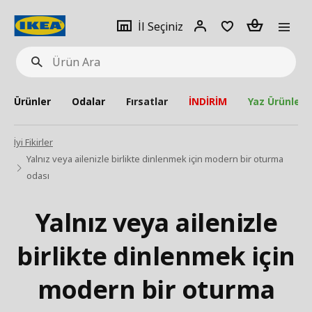
pat
İl
Giriş
Adet
İl Seçiniz
Ürün
seçiniz
Yap
Ara
Ürünler
Odalar
Fırsatlar
İNDİRİM
Yaz Ürünleri
İyi Fikirler
Yalnız veya ailenizle birlikte dinlenmek için modern bir oturma
odası
Yalnız veya ailenizle
birlikte dinlenmek için
modern bir oturma