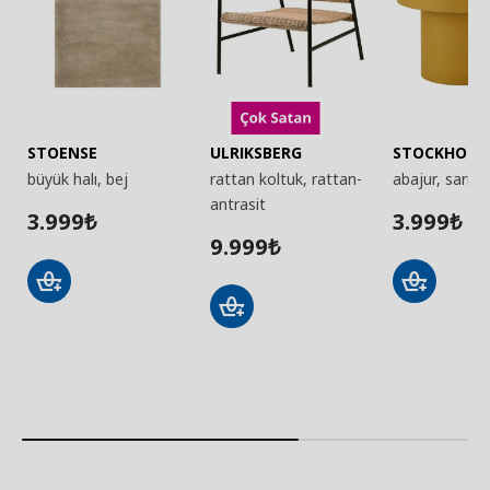
STOENSE
ULRIKSBERG
STOCKHOLM
büyük halı, bej
rattan koltuk, rattan-
abajur, sarı
antrasit
3.999
3.999
₺
₺
9.999
₺