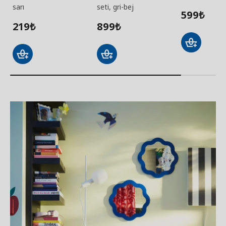
sarı
seti, gri-bej
599
₺
219
899
₺
₺