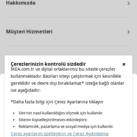
Hakkımızda
Müşteri Hizmetleri
Diğer
×
Çerezlerinizin kontrolü sizdedir
IKEA.com.tr ve dijital ortaklarımız bu sitede çerezler
kullanmaktadır. Bazıları siteyi çalıştırmak için kesinlikle
gereklidir ve devre dışı bırakılamaz* isteğe bağlı olanlar
Ka
ise aşağıdadır:
Konumunuzu Seçin
facebook
twitter
instagram
pinterest
youtube
*Daha fazla bilgi için Çerez Ayarlarına tıklayın
Site'nin nasıl kullanıldığını ölçmek için kullanılır.
İnternetten vereceğiniz siparişlerinizde size özel hizmet ve
Sitenin kişiselleştirilmesini etkinleştirir.
linkedin
içerikleri görebilmek için lütfen konumuzu seçin.
Reklamcılık, pazarlama ve sosyal medya için kullanılır.
Çerez ayarlarını özelleştirin ve Çerez Aydınlatma