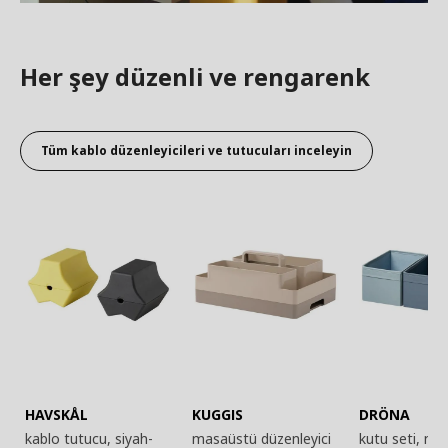
Her şey düzenli ve rengarenk
Tüm kablo düzenleyicileri ve tutucuları inceleyin
HAVSKÅL
KUGGIS
DRÖNA
kablo tutucu, siyah-
masaüstü düzenleyici
kutu seti, ma