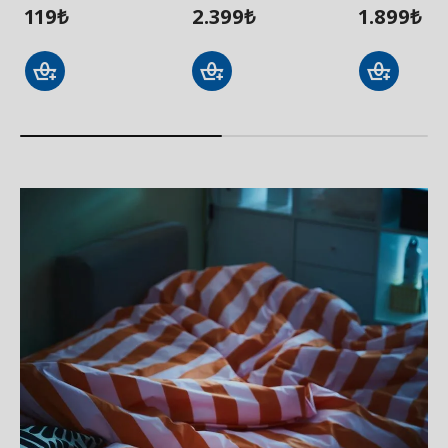
119
2.399
1.899
₺
₺
₺