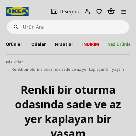
pat
İl
Giriş
Adet
İl Seçiniz
Ürün
seçiniz
Yap
Ara
Ürünler
Odalar
Fırsatlar
İNDİRİM
Yaz Ürünleri
İyi Fikirler
Renkli bir oturma odasında sade ve az yer kaplayan bir yaşam
Renkli bir oturma
odasında sade ve az
yer kaplayan bir
yaşam