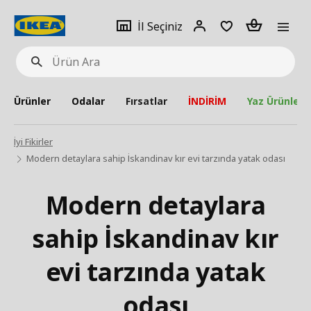
pat
İl
Giriş
Adet
İl Seçiniz
Ürün
seçiniz
Yap
Ara
Ürünler
Odalar
Fırsatlar
İNDİRİM
Yaz Ürünleri
İyi Fikirler
Modern detaylara sahip İskandinav kır evi tarzında yatak odası
Modern detaylara
sahip İskandinav kır
evi tarzında yatak
odası