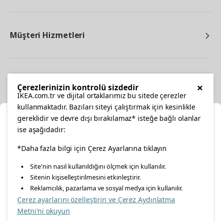
Müşteri Hizmetleri
Diğer
×
Çerezlerinizin kontrolü sizdedir
IKEA.com.tr ve dijital ortaklarımız bu sitede çerezler
kullanmaktadır. Bazıları siteyi çalıştırmak için kesinlikle
gereklidir ve devre dışı bırakılamaz* isteğe bağlı olanlar
Ka
ise aşağıdadır:
Konumunuzu Seçin
facebook
twitter
instagram
pinterest
youtube
*Daha fazla bilgi için Çerez Ayarlarına tıklayın
Site'nin nasıl kullanıldığını ölçmek için kullanılır.
İnternetten vereceğiniz siparişlerinizde size özel hizmet ve
Sitenin kişiselleştirilmesini etkinleştirir.
linkedin
içerikleri görebilmek için lütfen konumuzu seçin.
Reklamcılık, pazarlama ve sosyal medya için kullanılır.
Çerez ayarlarını özelleştirin ve Çerez Aydınlatma
İl seçiniz
Metni'ni okuyun
Enerji Politikası
Bilgi Güvenliği Politikası
Kalite Politikası