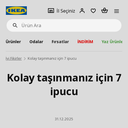
pat
İl
Giriş
Adet
İl Seçiniz
Ürün
seçiniz
Yap
Ara
Ürünler
Odalar
Fırsatlar
İNDİRİM
Yaz Ürünleri
İyi Fikirler
Kolay taşınmanız için 7 ipucu
Kolay taşınmanız için 7
ipucu
31.12.2025