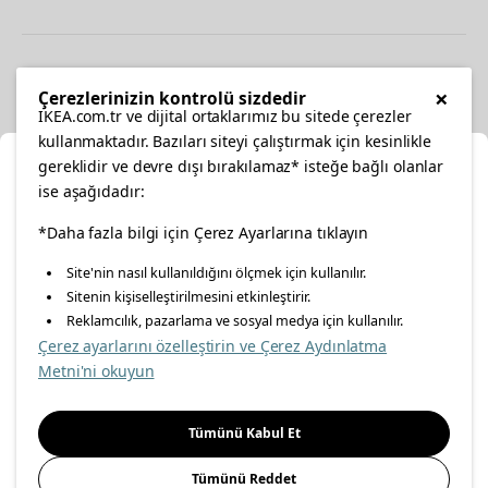
Diğer
×
Çerezlerinizin kontrolü sizdedir
IKEA.com.tr ve dijital ortaklarımız bu sitede çerezler
kullanmaktadır. Bazıları siteyi çalıştırmak için kesinlikle
gereklidir ve devre dışı bırakılamaz* isteğe bağlı olanlar
Ka
ise aşağıdadır:
Konumunuzu Seçin
*Daha fazla bilgi için Çerez Ayarlarına tıklayın
facebook
twitter
instagram
pinterest
youtube
Site'nin nasıl kullanıldığını ölçmek için kullanılır.
İnternetten vereceğiniz siparişlerinizde size özel hizmet ve
Sitenin kişiselleştirilmesini etkinleştirir.
linkedin
içerikleri görebilmek için lütfen konumuzu seçin.
Reklamcılık, pazarlama ve sosyal medya için kullanılır.
Çerez ayarlarını özelleştirin ve Çerez Aydınlatma
İl seçiniz
Metni'ni okuyun
Enerji Politikası
Bilgi Güvenliği Politikası
Kalite Politikası
Seçiniz
Gıda Güvenliği Politikası
Bilgi Toplumu Hizmetleri
Tümünü Kabul Et
Önemli Bilgilendirme
İnternet Sitesi Gizlilik Politikası
Tümünü Reddet