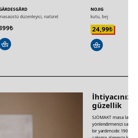
GÄRDESGÅRD
NOJIG
masaüstü düzenleyici, natürel
kutu, bej
399
24,99
₺
₺
İhtiyacınız o
güzellik
SJÖMAKT masa lambasını
yönlendirmenizi sağlar. 
bir yardımcıdır. 1900’le
çalışma alanınıza karak