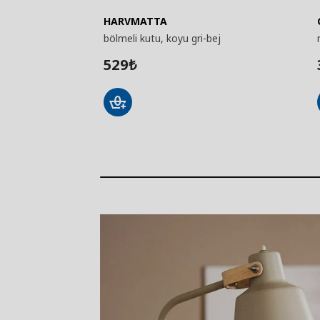
HARVMATTA
bölmeli kutu, koyu gri-bej
529
₺