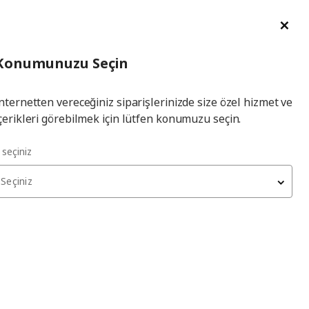
im Talebi
English
Ka
İl
Giriş
Ade
İl Seçiniz
Hej! Üye Girişi / Üye Ol
Konumunuzu Seçin
seçiniz
Yap
nternetten vereceğiniz siparişlerinizde size özel hizmet ve
çerikleri görebilmek için lütfen konumuzu seçin.
l seçiniz
nde oda tasarımıyla
Seçiniz