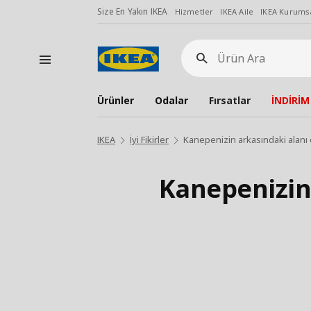
Size En Yakın IKEA
Hizmetler
IKEA Aile
IKEA Kurumsa
Ürün
Ara
Ürünler
Odalar
Fırsatlar
İNDİRİM
IKEA
İyi Fikirler
Kanepenizin arkasındaki alanı 
Kanepenizin 