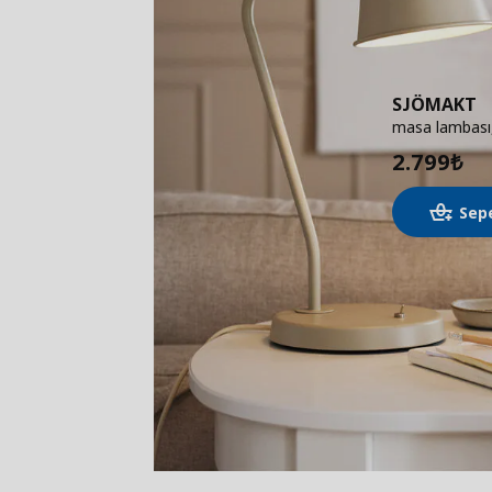
SJÖMAKT
masa lambası,
2.799
₺
Sep