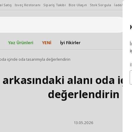
l Satış
İsveç Restoranı
Sipariş Takibi
Bize Ulaşın
Stok Sorgula
İade/Değiş
Yaz Ürünleri
YENİ
İyi Fikirler
İ
i
oda içinde oda tasarımıyla değerlendirin
İ
arkasındaki alanı oda içi
değerlendirin
13.05.2026