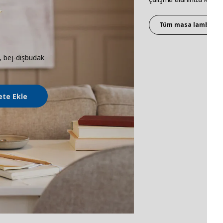
Tüm masa lambaları
 bej-dişbudak
ete Ekle