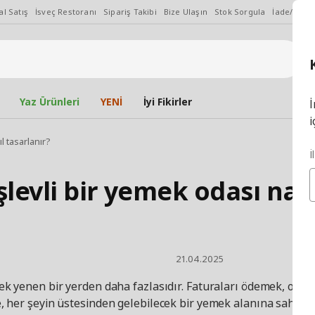
l Satış
İsveç Restoranı
Sipariş Takibi
Bize Ulaşın
Stok Sorgula
İade/Değiş
Yaz Ürünleri
YENİ
İyi Fikirler
İ
i
l tasarlanır?
İ
şlevli bir yemek odası nası
21.04.2025
mek yenen bir yerden daha fazlasıdır. Faturaları ödemek, oy
e, her şeyin üstesinden gelebilecek bir yemek alanına sahip