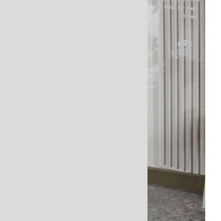
V
dö
ti
2