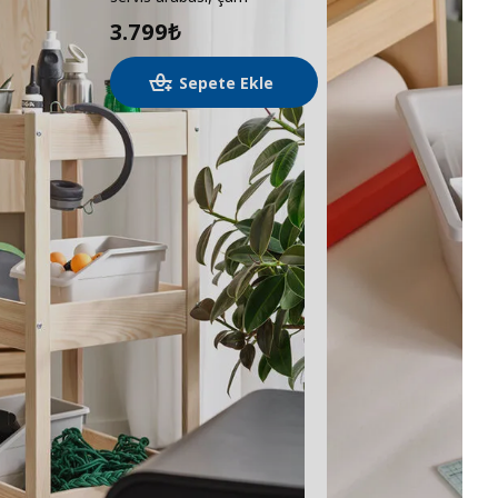
3.799
₺
Sepete Ekle