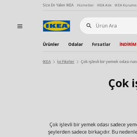
Size En Yakın IKEA
Hizmetler
IKEA Aile
IKEA Kurumsa
Ürün
Ara
Ürünler
Odalar
Fırsatlar
İNDİRİM
IKEA
İyi Fikirler
Çok işlevli bir yemek odası nası
Çok i
Çok işlevli bir yemek odası sadece ye
şeylerden sadece birkaçıdır. Bu nedenl