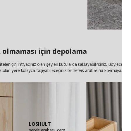
ık olmaması için depolama
ler için ihtiyacınız olan şeyleri kutularda saklayabilirsiniz. Böylece isted
nız olan yere kolayca taşıyabileceğiniz bir servis arabasına koymayasınız
LOSHULT
servis arabası, çam