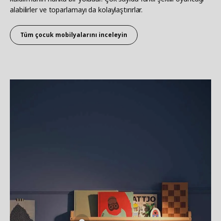
alabilirler ve toparlamayı da kolaylaştırırlar.​
Tüm çocuk mobilyalarını inceleyin