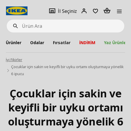
pat
İl
Giriş
Adet
İl Seçiniz
Ürün
seçiniz
Yap
Ara
Ürünler
Odalar
Fırsatlar
İNDİRİM
Yaz Ürünleri
İyi Fikirler
Çocuklar için sakin ve keyifli bir uyku ortamı oluşturmaya yönelik
6 ipucu​
Çocuklar için sakin ve
keyifli bir uyku ortamı
oluşturmaya yönelik 6