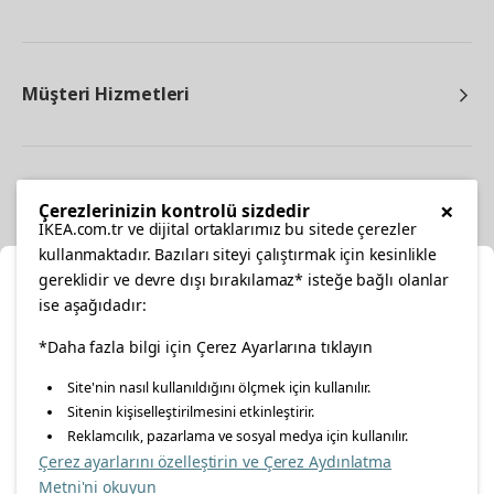
Müşteri Hizmetleri
Diğer
×
Çerezlerinizin kontrolü sizdedir
IKEA.com.tr ve dijital ortaklarımız bu sitede çerezler
kullanmaktadır. Bazıları siteyi çalıştırmak için kesinlikle
gereklidir ve devre dışı bırakılamaz* isteğe bağlı olanlar
Ka
ise aşağıdadır:
Konumunuzu Seçin
*Daha fazla bilgi için Çerez Ayarlarına tıklayın
facebook
twitter
instagram
pinterest
youtube
Site'nin nasıl kullanıldığını ölçmek için kullanılır.
İnternetten vereceğiniz siparişlerinizde size özel hizmet ve
Sitenin kişiselleştirilmesini etkinleştirir.
linkedin
içerikleri görebilmek için lütfen konumuzu seçin.
Reklamcılık, pazarlama ve sosyal medya için kullanılır.
Çerez ayarlarını özelleştirin ve Çerez Aydınlatma
İl seçiniz
Metni'ni okuyun