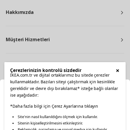
Hakkımızda
Müşteri Hizmetleri
Diğer
×
Çerezlerinizin kontrolü sizdedir
IKEA.com.tr ve dijital ortaklarımız bu sitede çerezler
kullanmaktadır. Bazıları siteyi çalıştırmak için kesinlikle
gereklidir ve devre dışı bırakılamaz* isteğe bağlı olanlar
Ka
ise aşağıdadır:
Konumunuzu Seçin
facebook
*Daha fazla bilgi için Çerez Ayarlarına tıklayın
twitter
instagram
pinterest
youtube
Site'nin nasıl kullanıldığını ölçmek için kullanılır.
İnternetten vereceğiniz siparişlerinizde size özel hizmet ve
Sitenin kişiselleştirilmesini etkinleştirir.
linkedin
içerikleri görebilmek için lütfen konumuzu seçin.
Reklamcılık, pazarlama ve sosyal medya için kullanılır.