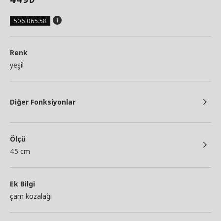
506.065.58
Renk
yeşil
Diğer Fonksiyonlar
Ölçü
45 cm
Ek Bilgi
çam kozalağı