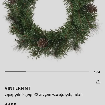
1 / 4
VINTERFINT
yapay çelenk
, yeşil, 45 cm, çam kozalağı, iç-dış mekan
449
₺