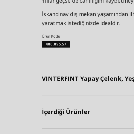
Yıllar geçse de canlılığını kaybetmey
İskandinav dış mekan yaşamından il
yaratmak istediğinizde idealdir.
Ürün Kodu
406.095.57
VINTERFINT Yapay Çelenk, Yeşi
İçerdiği Ürünler