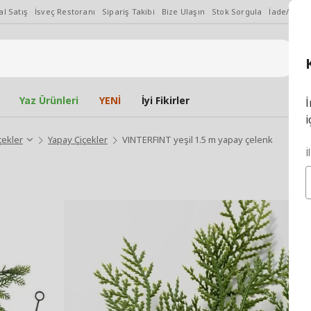
l Satış
İsveç Restoranı
Sipariş Takibi
Bize Ulaşın
Stok Sorgula
İade/Değiş
Yaz Ürünleri
YENİ
İyi Fikirler
İ
i
çekler
Yapay Çiçekler
VINTERFINT yeşil 1.5 m yapay çelenk
İ