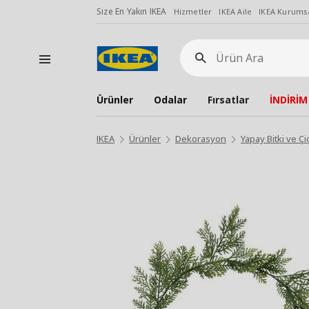
Size En Yakın IKEA
Hizmetler
IKEA Aile
IKEA Kurumsa
Ürün
Ara
Ürünler
Odalar
Fırsatlar
İNDİRİM
IKEA
Ürünler
Dekorasyon
Yapay Bitki ve Çi