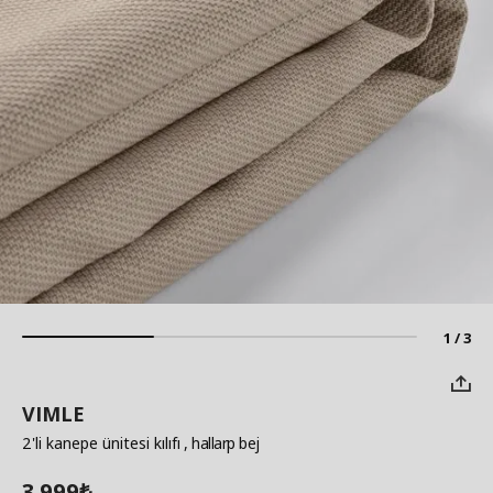
1 / 3
VIMLE
2'li kanepe ünitesi kılıfı
, hallarp bej
3.999
₺