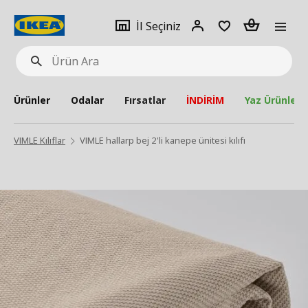
pat
İl
Giriş
Adet
İl Seçiniz
Ürün
seçiniz
Yap
Ara
Ürünler
Odalar
Fırsatlar
İNDİRİM
Yaz Ürünleri
VIMLE Kılıflar
VIMLE hallarp bej 2'li kanepe ünitesi kılıfı