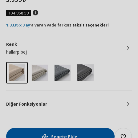
104.958.59
1.333₺ x 3 ay
'a varan vade farksız
taksit seçenekleri
Renk
hallarp bej
Diğer Fonksiyonlar
Sepete Ekle