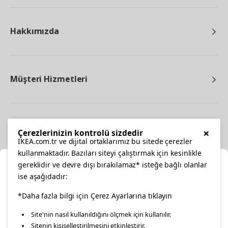
Hakkımızda
Müşteri Hizmetleri
Diğer
×
Çerezlerinizin kontrolü sizdedir
IKEA.com.tr ve dijital ortaklarımız bu sitede çerezler
kullanmaktadır. Bazıları siteyi çalıştırmak için kesinlikle
gereklidir ve devre dışı bırakılamaz* isteğe bağlı olanlar
Ka
ise aşağıdadır:
Konumunuzu Seçin
facebook
twitter
instagram
pinterest
youtube
*Daha fazla bilgi için Çerez Ayarlarına tıklayın
Site'nin nasıl kullanıldığını ölçmek için kullanılır.
İnternetten vereceğiniz siparişlerinizde size özel hizmet ve
Sitenin kişiselleştirilmesini etkinleştirir.