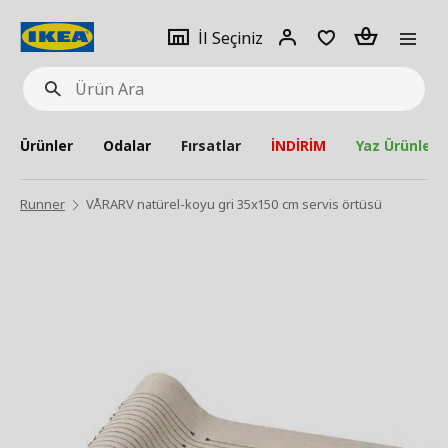
pat
İl
Giriş
Adet
İl Seçiniz
Ürün
seçiniz
Yap
Ara
Ürünler
Odalar
Fırsatlar
İNDİRİM
Yaz Ürünleri
Runner
VÅRARV natürel-koyu gri 35x150 cm servis örtüsü