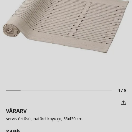
1 / 9
VÅRARV
servis örtüsü
, natürel-koyu gri, 35x150 cm
349
₺