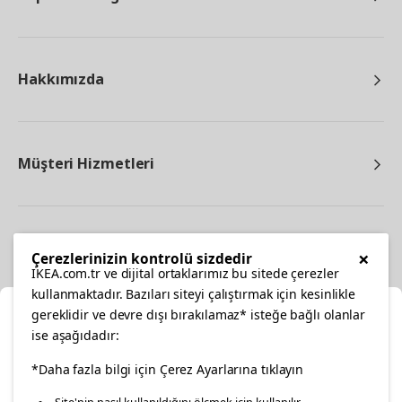
Hakkımızda
Müşteri Hizmetleri
Diğer
×
Çerezlerinizin kontrolü sizdedir
IKEA.com.tr ve dijital ortaklarımız bu sitede çerezler
kullanmaktadır. Bazıları siteyi çalıştırmak için kesinlikle
gereklidir ve devre dışı bırakılamaz* isteğe bağlı olanlar
Ka
ise aşağıdadır:
Konumunuzu Seçin
facebook
*Daha fazla bilgi için Çerez Ayarlarına tıklayın
twitter
instagram
pinterest
youtube