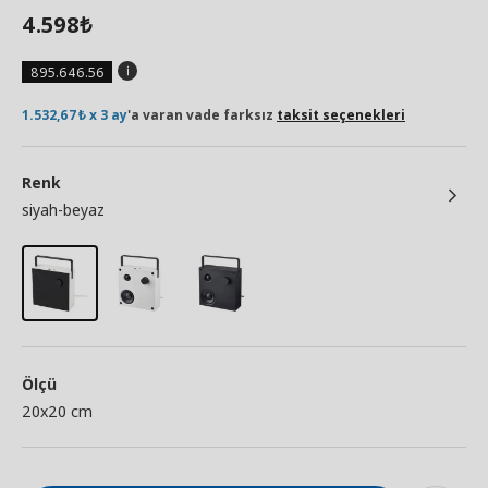
4.598
₺
895.646.56
1.532,67₺ x 3 ay
'a varan vade farksız
taksit seçenekleri
Renk
siyah-beyaz
Ölçü
20x20 cm