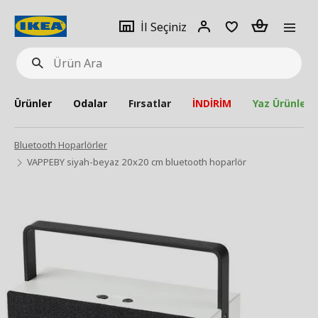
pat
İl
Giriş
Adet
İl Seçiniz
Ürün
seçiniz
Yap
Ara
Ürünler
Odalar
Fırsatlar
İNDİRİM
Yaz Ürünleri
Bluetooth Hoparlörler
VAPPEBY siyah-beyaz 20x20 cm bluetooth hoparlör