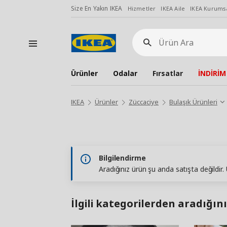
Size En Yakın IKEA
Hizmetler
IKEA Aile
IKEA Kurumsa
Ürün
Ara
Ürünler
Odalar
Fırsatlar
İNDİRİM
IKEA
Ürünler
Züccaciye
Bulaşık Ürünleri
Bilgilendirme
Aradığınız ürün şu anda satışta değildir
İlgili kategorilerden aradığını