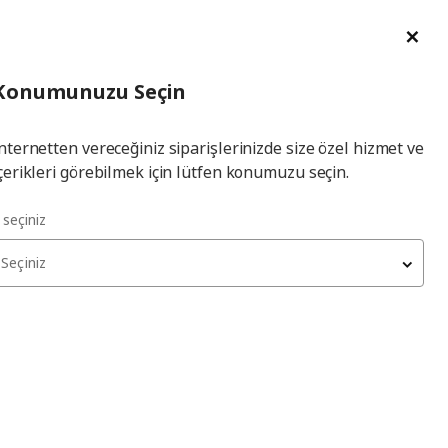
im Talebi
English
Ka
İl
Giriş
Ade
İl Seçiniz
Hej! Üye Girişi / Üye Ol
Konumunuzu Seçin
seçiniz
Yap
nternetten vereceğiniz siparişlerinizde size özel hizmet ve
çerikleri görebilmek için lütfen konumuzu seçin.
l seçiniz
Seçiniz
kları tükenmiş olabilir. Lütfen daha sonra yeniden deneyin.