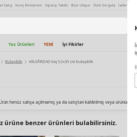
l Satış
İsveç Restoranı
Sipariş Takibi
Bize Ulaşın
Stok Sorgula
İade/Değiş
Yaz Ürünleri
YENİ
İyi Fikirler
İ
i
Bulaşıklık
VÄLVÅRDAD bej 52x35 cm bulaşıklık
İ
. Ürün henüz satışa açılmamış ya da satıştan kaldırılmış veya ürünün sto
z ürüne benzer ürünleri bulabilirsiniz.