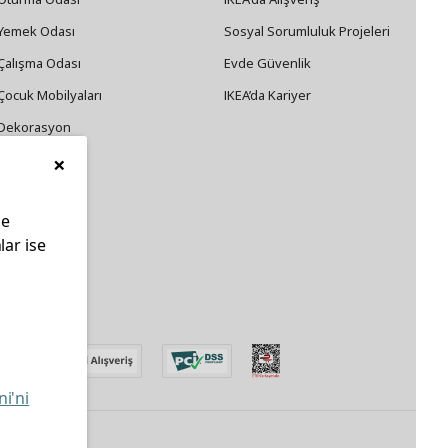
Yemek Odası
Sosyal Sorumluluk Projeleri
Çalışma Odası
Evde Güvenlik
Çocuk Mobilyaları
IKEA’da Kariyer
Dekorasyon
×
Züccaciye
le
lar ise
edin
ni'ni