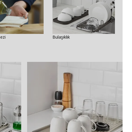
ezi
Bulaşıklık
Sıvı