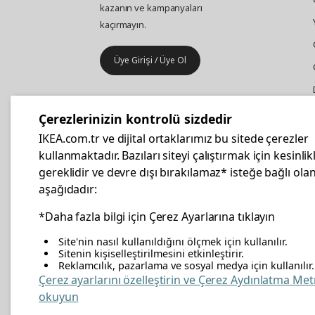
kazanın ve kampanyaları
kaçırmayın.
Üye Girişi / Üye Ol
IKEA
Kurumsal Satış
Çerezlerinizin kontrolü sizdedir
İş yeri mobilya ve aksesuar
IKEA.com.tr ve dijital ortaklarımız bu sitede çerezler
alışverişleriniz IKEA Kurumsal Kart
kullanmaktadır. Bazıları siteyi çalıştırmak için kesinlik
ile daha hesaplı.
gereklidir ve devre dışı bırakılamaz* isteğe bağlı olan
aşağıdadır:
Hemen Başvurun
*Daha fazla bilgi için Çerez Ayarlarına tıklayın
Site'nin nasıl kullanıldığını ölçmek için kullanılır.
Sitenin kişiselleştirilmesini etkinleştirir.
Reklamcılık, pazarlama ve sosyal medya için kullanılır.
facebook
twitter
instagram
pinterest
youtube
link
Çerez ayarlarını özelleştirin ve Çerez Aydınlatma Met
okuyun