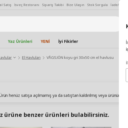
l Satış
İsveç Restoranı
Sipariş Takibi
Bize Ulaşın
Stok Sorgula
İade/Değiş
Yaz Ürünleri
YENİ
İyi Fikirler
İ
i
avlular
El Havluları
VÅGSJÖN koyu gri 30x50 cm el havlusu
İ
. Ürün henüz satışa açılmamış ya da satıştan kaldırılmış veya ürünün sto
z ürüne benzer ürünleri bulabilirsiniz.