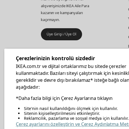
alışverişinizde IKEA Aile Para
kazanın ve kampanyaları
kaçırmayın.
Üye Girişi / Üye Ol
IKEA
Kurumsal Satış
Çerezlerinizin kontrolü sizdedir
İş yeri mobilya ve aksesuar
IKEA.com.tr ve dijital ortaklarımız bu sitede çerezler
alışverişleriniz IKEA Kurumsal Kart
kullanmaktadır. Bazıları siteyi çalıştırmak için kesinlik
ile daha hesaplı.
gereklidir ve devre dışı bırakılamaz* isteğe bağlı olan
aşağıdadır:
Hemen Başvurun
*Daha fazla bilgi için Çerez Ayarlarına tıklayın
Site'nin nasıl kullanıldığını ölçmek için kullanılır.
Sitenin kişiselleştirilmesini etkinleştirir.
Reklamcılık, pazarlama ve sosyal medya için kullanılır.
facebook
twitter
instagram
pinterest
youtube
link
Çerez ayarlarını özelleştirin ve Çerez Aydınlatma Met