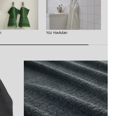
ı
Yüz Havluları
Saç 