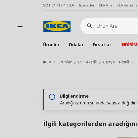
Size En Yakın IKEA
Hizmetler
IKEA Aile
IKEA Kurumsa
Ürün
Ara
Ürünler
Odalar
Fırsatlar
İNDİRİM
IKEA
Ürünler
Ev Tekstili
Banyo Tekstili
H
Bilgilendirme
Aradığınız ürün şu anda satışta değildir
İlgili kategorilerden aradığını