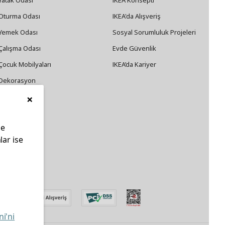
Yatak Odası
IKEA Konsepti
Oturma Odası
IKEA'da Alışveriş
Yemek Odası
Sosyal Sorumluluk Projeleri
Çalışma Odası
Evde Güvenlik
Çocuk Mobilyaları
IKEA’da Kariyer
Dekorasyon
×
Züccaciye
le
lar ise
edin
ni'ni