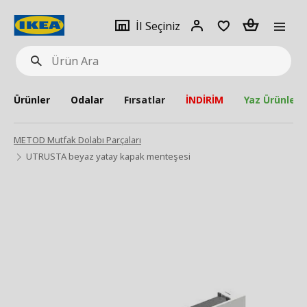
pat
İl
Giriş
Adet
İl Seçiniz
Ürün
seçiniz
Yap
Ara
Ürünler
Odalar
Fırsatlar
İNDİRİM
Yaz Ürünleri
METOD Mutfak Dolabı Parçaları
UTRUSTA beyaz yatay kapak menteşesi