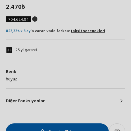
2.470
₺
704.624.84
823,33₺ x 3 ay
'a varan vade farksız
taksit seçenekleri
25 yıl garanti
Renk
beyaz
Diğer Fonksiyonlar