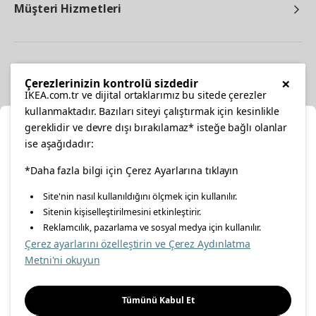
Müşteri Hizmetleri
Diğer
×
Çerezlerinizin kontrolü sizdedir
IKEA.com.tr ve dijital ortaklarımız bu sitede çerezler
kullanmaktadır. Bazıları siteyi çalıştırmak için kesinlikle
gereklidir ve devre dışı bırakılamaz* isteğe bağlı olanlar
Ka
ise aşağıdadır:
Konumunuzu Seçin
facebook
*Daha fazla bilgi için Çerez Ayarlarına tıklayın
twitter
instagram
pinterest
youtube
Site'nin nasıl kullanıldığını ölçmek için kullanılır.
İnternetten vereceğiniz siparişlerinizde size özel hizmet ve
Sitenin kişiselleştirilmesini etkinleştirir.
linkedin
içerikleri görebilmek için lütfen konumuzu seçin.
Reklamcılık, pazarlama ve sosyal medya için kullanılır.
Çerez ayarlarını özelleştirin ve Çerez Aydınlatma
İl seçiniz
Metni'ni okuyun
Enerji Politikası
Bilgi Güvenliği Politikası
Kalite Politikası
Seçiniz
Gıda Güvenliği Politikası
Bilgi Toplumu Hizmetleri
Tümünü Kabul Et
Önemli Bilgilendirme
İnternet Sitesi Gizlilik Politikası