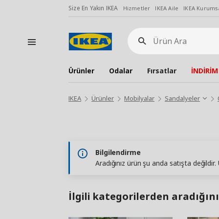
Size En Yakın IKEA
Hizmetler
IKEA Aile
IKEA Kurumsa
Ürün
Ara
Ürünler
Odalar
Fırsatlar
İNDİRİM
IKEA
Ürünler
Mobilyalar
Sandalyeler
Bilgilendirme
Aradığınız ürün şu anda satışta değildir
İlgili kategorilerden aradığını