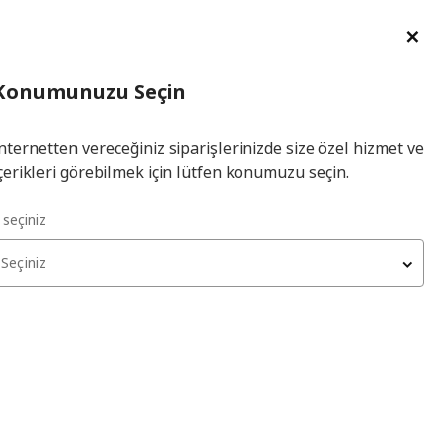
im Talebi
English
Ka
İl
Giriş
Ade
İl Seçiniz
Hej! Üye Girişi / Üye Ol
Konumunuzu Seçin
seçiniz
Yap
nternetten vereceğiniz siparişlerinizde size özel hizmet ve
çerikleri görebilmek için lütfen konumuzu seçin.
l seçiniz
Seçiniz
kları tükenmiş olabilir. Lütfen daha sonra yeniden deneyin.