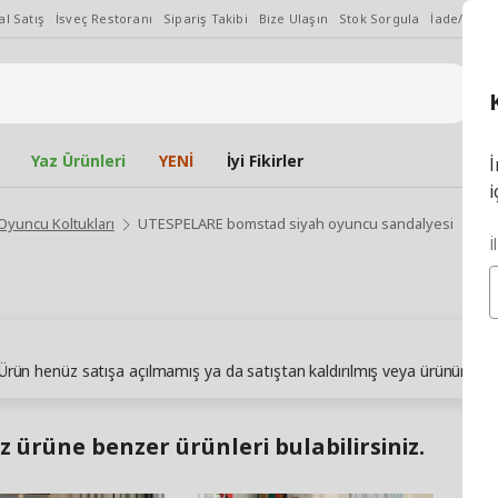
l Satış
İsveç Restoranı
Sipariş Takibi
Bize Ulaşın
Stok Sorgula
İade/Değiş
Yaz Ürünleri
YENİ
İyi Fikirler
İ
i
Oyuncu Koltukları
UTESPELARE bomstad siyah oyuncu sandalyesi
İ
. Ürün henüz satışa açılmamış ya da satıştan kaldırılmış veya ürünün sto
z ürüne benzer ürünleri bulabilirsiniz.