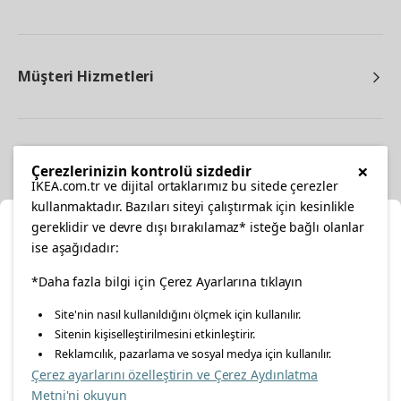
Müşteri Hizmetleri
Diğer
×
Çerezlerinizin kontrolü sizdedir
IKEA.com.tr ve dijital ortaklarımız bu sitede çerezler
kullanmaktadır. Bazıları siteyi çalıştırmak için kesinlikle
gereklidir ve devre dışı bırakılamaz* isteğe bağlı olanlar
Ka
ise aşağıdadır:
Konumunuzu Seçin
facebook
*Daha fazla bilgi için Çerez Ayarlarına tıklayın
twitter
instagram
pinterest
youtube
Site'nin nasıl kullanıldığını ölçmek için kullanılır.
İnternetten vereceğiniz siparişlerinizde size özel hizmet ve
Sitenin kişiselleştirilmesini etkinleştirir.
linkedin
içerikleri görebilmek için lütfen konumuzu seçin.
Reklamcılık, pazarlama ve sosyal medya için kullanılır.
Çerez ayarlarını özelleştirin ve Çerez Aydınlatma
İl seçiniz
Metni'ni okuyun