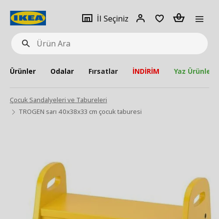
pat
İl
Giriş
Adet
İl Seçiniz
Ürün
seçiniz
Yap
Ara
Ürünler
Odalar
Fırsatlar
İNDİRİM
Yaz Ürünleri
Çocuk Sandalyeleri ve Tabureleri
TROGEN sarı 40x38x33 cm çocuk taburesi