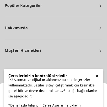
Popüler Kategoriler
Hakkımızda
Müşteri Hizmetleri
Diğer
×
Çerezlerinizin kontrolü sizdedir
IKEA.com.tr ve dijital ortaklarımız bu sitede çerezler
kullanmaktadır. Bazıları siteyi çalıştırmak için kesinlikle
gereklidir ve devre dışı bırakılamaz* isteğe bağlı olanlar
Ka
ise aşağıdadır:
Konumunuzu Seçin
facebook
*Daha fazla bilgi için Çerez Ayarlarına tıklayın
twitter
instagram
pinterest
youtube