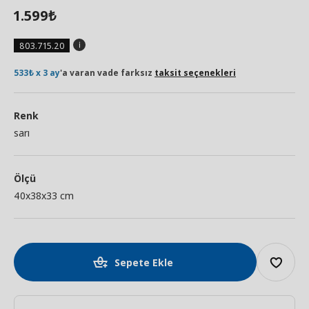
1.599
₺
803.715.20
533₺ x 3 ay
'a varan vade farksız
taksit seçenekleri
Renk
sarı
Ölçü
40x38x33 cm
Sepete Ekle