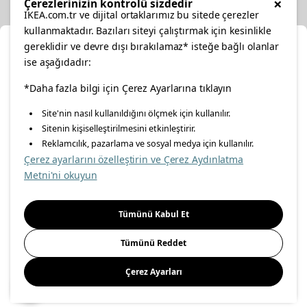
×
Çerezlerinizin kontrolü sizdedir
IKEA.com.tr ve dijital ortaklarımız bu sitede çerezler
kullanmaktadır. Bazıları siteyi çalıştırmak için kesinlikle
gereklidir ve devre dışı bırakılamaz* isteğe bağlı olanlar
Ka
ise aşağıdadır:
Konumunuzu Seçin
facebook
*Daha fazla bilgi için Çerez Ayarlarına tıklayın
twitter
instagram
pinterest
youtube
Site'nin nasıl kullanıldığını ölçmek için kullanılır.
İnternetten vereceğiniz siparişlerinizde size özel hizmet ve
Sitenin kişiselleştirilmesini etkinleştirir.
linkedin
içerikleri görebilmek için lütfen konumuzu seçin.
Reklamcılık, pazarlama ve sosyal medya için kullanılır.
Çerez ayarlarını özelleştirin ve Çerez Aydınlatma
İl seçiniz
Metni'ni okuyun
Enerji Politikası
Bilgi Güvenliği Politikası
Kalite Politikası
Seçiniz
Gıda Güvenliği Politikası
Bilgi Toplumu Hizmetleri
Tümünü Kabul Et
Önemli Bilgilendirme
İnternet Sitesi Gizlilik Politikası
Tümünü Reddet
Kişisel Verilerin Korunması
Çerez Politikası
Çerez Ayarları
Kaydet
© Inter IKEA Systems B.V 1999-
2026
Site Creation & Technology
by
MagiClick Digital Solutions