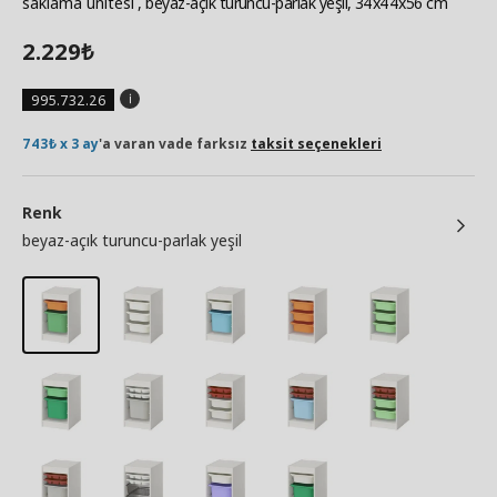
saklama ünitesi
, beyaz-açık turuncu-parlak yeşil, 34x44x56 cm
2.229
₺
995.732.26
743₺ x 3 ay
'a varan vade farksız
taksit seçenekleri
Renk
beyaz-açık turuncu-parlak yeşil