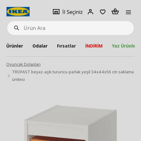
pat
İl
Giriş
Adet
İl Seçiniz
Ürün
seçiniz
Yap
Ara
Ürünler
Odalar
Fırsatlar
İNDİRİM
Yaz Ürünleri
Oyuncak Dolapları
TROFAST beyaz-açık turuncu-parlak yeşil 34x44x56 cm saklama
ünitesi