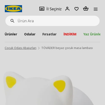
pat
İl
Giriş
Adet
İl Seçiniz
Ürün
seçiniz
Yap
Ara
Ürünler
Odalar
Fırsatlar
İNDİRİM
Yaz Ürünleri
Çocuk Odası Abajurları
TÖVÄDER beyaz çocuk masa lambası