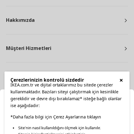
Hakkımızda
Müşteri Hizmetleri
Diğer
×
Çerezlerinizin kontrolü sizdedir
IKEA.com.tr ve dijital ortaklarımız bu sitede çerezler
kullanmaktadır. Bazıları siteyi çalıştırmak için kesinlikle
gereklidir ve devre dışı bırakılamaz* isteğe bağlı olanlar
Ka
ise aşağıdadır:
Konumunuzu Seçin
facebook
*Daha fazla bilgi için Çerez Ayarlarına tıklayın
twitter
instagram
pinterest
youtube
Site'nin nasıl kullanıldığını ölçmek için kullanılır.
İnternetten vereceğiniz siparişlerinizde size özel hizmet ve