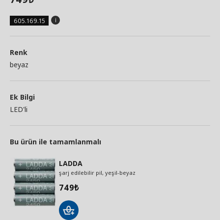
605.169.15
Renk
beyaz
Ek Bilgi
LED'li
Bu ürün ile tamamlanmalı
LADDA
şarj edilebilir pil, yeşil-beyaz
749
₺