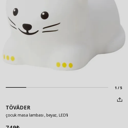
1 / 5
TÖVÄDER
çocuk masa lambası
, beyaz, LED'li
749
₺