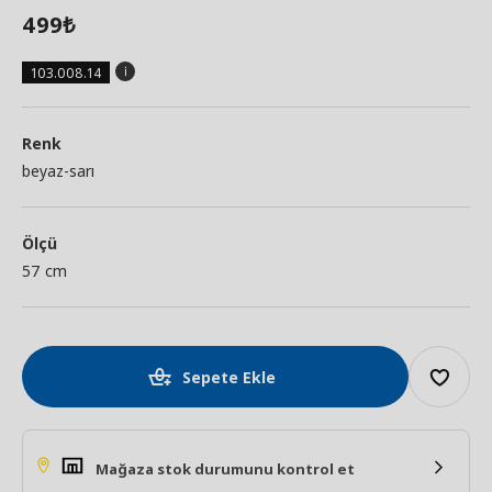
499
₺
103.008.14
Renk
beyaz-sarı
Ölçü
57 cm
Sepete Ekle
Mağaza stok durumunu kontrol et