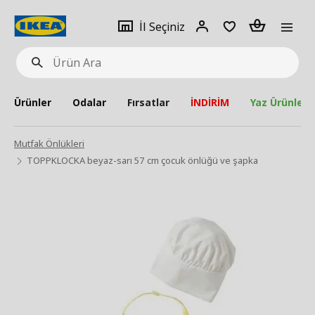
pat
İl
Giriş
Adet
İl Seçiniz
Ürün
seçiniz
Yap
Ara
Ürünler
Odalar
Fırsatlar
İNDİRİM
Yaz Ürünleri
Mutfak Önlükleri
TOPPKLOCKA beyaz-sarı 57 cm çocuk önlüğü ve şapka