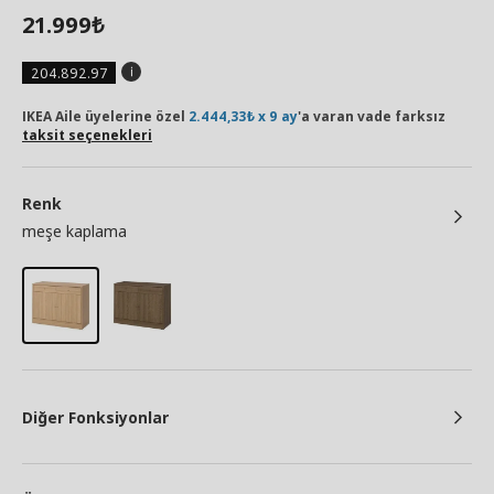
21.999
₺
204.892.97
IKEA Aile üyelerine özel
2.444,33₺ x 9 ay
'a varan vade farksız
taksit seçenekleri
Renk
meşe kaplama
Diğer Fonksiyonlar