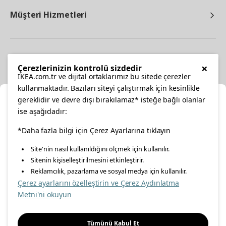
Müşteri Hizmetleri
Diğer
×
Çerezlerinizin kontrolü sizdedir
IKEA.com.tr ve dijital ortaklarımız bu sitede çerezler
kullanmaktadır. Bazıları siteyi çalıştırmak için kesinlikle
gereklidir ve devre dışı bırakılamaz* isteğe bağlı olanlar
Ka
ise aşağıdadır:
Konumunuzu Seçin
facebook
*Daha fazla bilgi için Çerez Ayarlarına tıklayın
twitter
instagram
pinterest
youtube
Site'nin nasıl kullanıldığını ölçmek için kullanılır.
İnternetten vereceğiniz siparişlerinizde size özel hizmet ve
Sitenin kişiselleştirilmesini etkinleştirir.
linkedin
içerikleri görebilmek için lütfen konumuzu seçin.
Reklamcılık, pazarlama ve sosyal medya için kullanılır.
Çerez ayarlarını özelleştirin ve Çerez Aydınlatma
İl seçiniz
Metni'ni okuyun
Enerji Politikası
Bilgi Güvenliği Politikası
Kalite Politikası
Seçiniz
Gıda Güvenliği Politikası
Bilgi Toplumu Hizmetleri
Tümünü Kabul Et