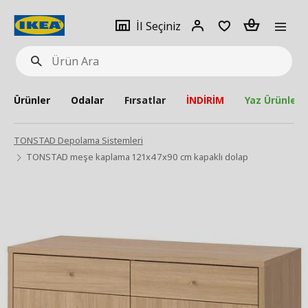
pat
İl
Giriş
Adet
İl Seçiniz
Ürün
seçiniz
Yap
Ara
Ürünler
Odalar
Fırsatlar
İNDİRİM
Yaz Ürünleri
TONSTAD Depolama Sistemleri
TONSTAD meşe kaplama 121x47x90 cm kapaklı dolap