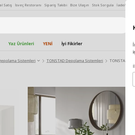
l Satış
İsveç Restoranı
Sipariş Takibi
Bize Ulaşın
Stok Sorgula
İade/Değiş
Yaz Ürünleri
YENİ
İyi Fikirler
İ
i
Depolama Sistemleri
TONSTAD Depolama Sistemleri
TONSTAD kırı
İ