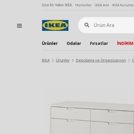
Size En Yakın IKEA
Hizmetler
IKEA Aile
IKEA Kurumsa
Ürün
Ara
Ürünler
Odalar
Fırsatlar
İNDİRİM
IKEA
Ürünler
Depolama ve Organizasyon