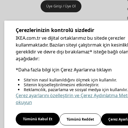
Üye Girişi / Üye Ol
IKEA
Kurumsal Satış
Çerezlerinizin kontrolü sizdedir
İş yeri mobilya ve aksesuar
IKEA.com.tr ve dijital ortaklarımız bu sitede çerezler
alışverişleriniz IKEA Kurumsal Kart
kullanmaktadır. Bazıları siteyi çalıştırmak için kesinlik
ile daha hesaplı.
gereklidir ve devre dışı bırakılamaz* isteğe bağlı olan
aşağıdadır:
Hemen Başvurun
*Daha fazla bilgi için Çerez Ayarlarına tıklayın
Site'nin nasıl kullanıldığını ölçmek için kullanılır.
Sitenin kişiselleştirilmesini etkinleştirir.
Reklamcılık, pazarlama ve sosyal medya için kullanılır.
facebook
twitter
instagram
pinterest
youtube
link
Çerez ayarlarını özelleştirin ve Çerez Aydınlatma Met
okuyun
Enerji Politikası
Bilgi Güvenliği Politikası
Kalite 
Tümünü Kabul Et
Tümünü Reddet
Çerez Ayarl
Kişisel Verilerin Korunması
Çerez Politikası