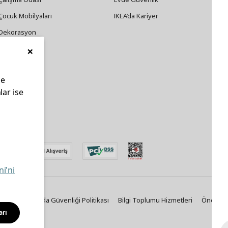
Çocuk Mobilyaları
IKEA’da Kariyer
Dekorasyon
×
Züccaciye
le
lar ise
edin
ni'ni
Politikası
Gıda Güvenliği Politikası
Bilgi Toplumu Hizmetleri
Önemli B
arı