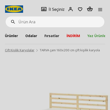
pat
İl
Giriş
Adet
İl Seçiniz
Ürün
seçiniz
Yap
Ara
Ürünler
Odalar
Fırsatlar
İNDİRİM
Yaz Ürünleri
Çift Kişilik Karyolalar
TARVA çam 160x200 cm çift kişilik karyola