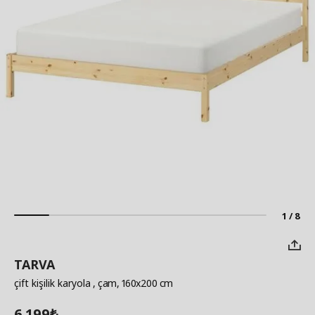
1 / 8
TARVA
çift kişilik karyola
, çam, 160x200 cm
6.199
₺