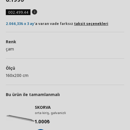
002.499.44
2.066,33₺ x 3 ay
'a varan vade farksız
taksit seçenekleri
Renk
çam
Ölçü
160x200 cm
Bu ürün ile tamamlanmalı
SKORVA
orta kiriş, galvanizli
1.000
₺