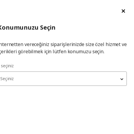
im Talebi
English
Ka
İl
Giriş
Ade
İl Seçiniz
Hej! Üye Girişi / Üye Ol
Konumunuzu Seçin
seçiniz
Yap
nternetten vereceğiniz siparişlerinizde size özel hizmet ve
çerikleri görebilmek için lütfen konumuzu seçin.
l seçiniz
Seçiniz
STENERIK
laptop desteği
, beyaz
1.299
₺
305.640.12