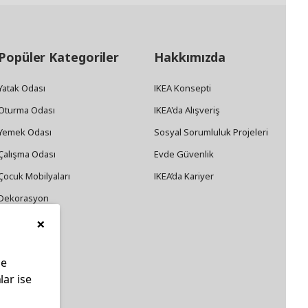
Popüler Kategoriler
Hakkımızda
Yatak Odası
IKEA Konsepti
Oturma Odası
IKEA'da Alışveriş
Yemek Odası
Sosyal Sorumluluk Projeleri
Çalışma Odası
Evde Güvenlik
Çocuk Mobilyaları
IKEA’da Kariyer
Dekorasyon
×
Züccaciye
le
lar ise