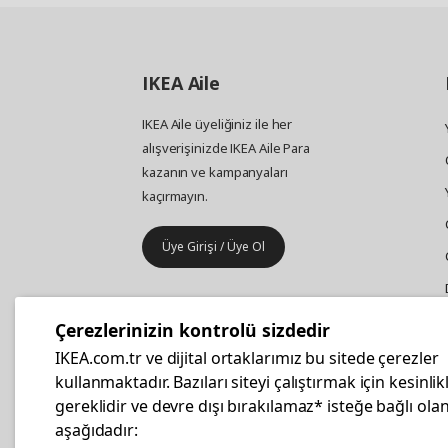
IKEA
Aile
IKEA Aile üyeliğiniz ile her
alışverişinizde IKEA Aile Para
kazanın ve kampanyaları
kaçırmayın.
Üye Girişi / Üye Ol
IKEA
Kurumsal Satış
Çerezlerinizin kontrolü sizdedir
İş yeri mobilya ve aksesuar
IKEA.com.tr ve dijital ortaklarımız bu sitede çerezler
alışverişleriniz IKEA Kurumsal Kart
kullanmaktadır. Bazıları siteyi çalıştırmak için kesinlik
ile daha hesaplı.
gereklidir ve devre dışı bırakılamaz* isteğe bağlı olan
aşağıdadır: