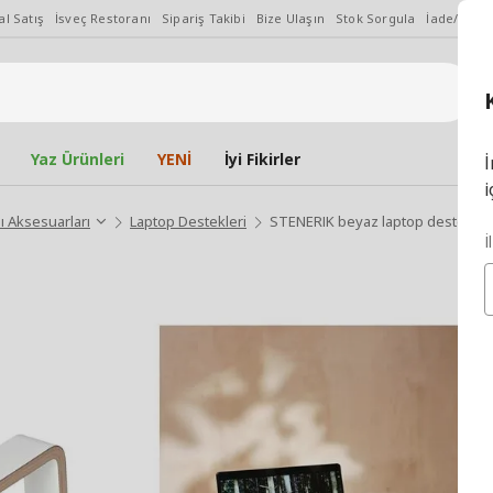
l Satış
İsveç Restoranı
Sipariş Takibi
Bize Ulaşın
Stok Sorgula
İade/Değiş
Yaz Ürünleri
YENİ
İyi Fikirler
İ
i
ı Aksesuarları
Laptop Destekleri
STENERIK beyaz laptop desteği
İ