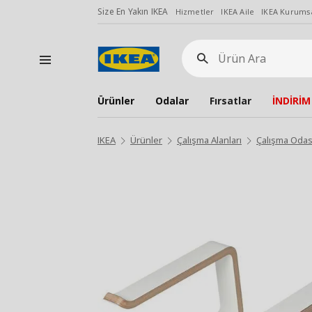
Size En Yakın IKEA
Hizmetler
IKEA Aile
IKEA Kurumsa
Ürün
Ara
Ürünler
Odalar
Fırsatlar
İNDİRİM
IKEA
Ürünler
Çalışma Alanları
Çalışma Odas