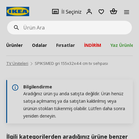
pat
İl
Giriş
Adet
İl Seçiniz
Ürün
seçiniz
Yap
Ara
Ürünler
Odalar
Fırsatlar
İNDİRİM
Yaz Ürünleri
TV Üniteleri
SPIKSMED gri 155x32x44 cm tv sehpası
Bilgilendirme
Aradığınız ürün şu anda satışta değildir. Ürün henüz
satışa açılmamış ya da satıştan kaldırılmış veya
ürünün stokları tükenmiş olabilir. Lütfen daha sonra
yeniden deneyin.
İlgili kategorilerden aradığınız ürüne benzer