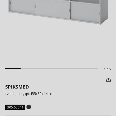
1 / 6
SPIKSMED
tv sehpası
, gri, 155x32x44 cm
305.655.11