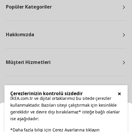
Popüler Kategoriler
Hakkımızda
Müşteri Hizmetleri
Diğer
×
Çerezlerinizin kontrolü sizdedir
IKEA.com.tr ve dijital ortaklarımız bu sitede çerezler
kullanmaktadır. Bazıları siteyi çalıştırmak için kesinlikle
gereklidir ve devre dışı bırakılamaz* isteğe bağlı olanlar
Ka
ise aşağıdadır:
Konumunuzu Seçin
*Daha fazla bilgi için Çerez Ayarlarına tıklayın
facebook
twitter
instagram
pinterest
youtube