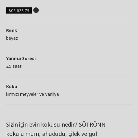
805.623.79
Renk
beyaz
Yanma Süresi
25 saat
Koku
kırmızı meyveler ve vanilya
Sizin için evin kokusu nedir? SÖTRÖNN
kokulu mum, ahududu, çilek ve gül