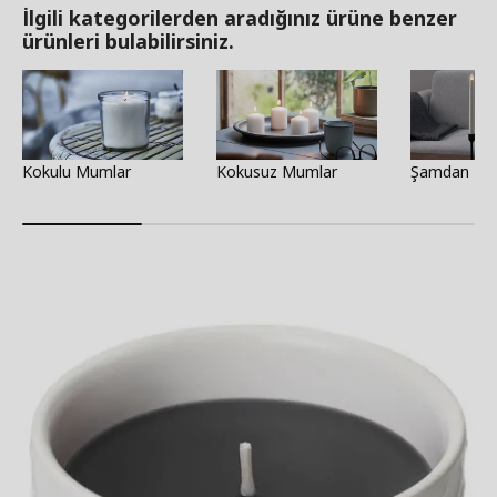
İlgili kategorilerden aradığınız ürüne benzer
ürünleri bulabilirsiniz.
Kokulu Mumlar
Kokusuz Mumlar
Şamdan Mu