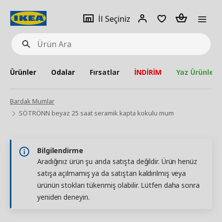
pat
İl
Giriş
Adet
İl Seçiniz
Ürün
seçiniz
Yap
Ara
Ürünler
Odalar
Fırsatlar
İNDİRİM
Yaz Ürünleri
Bardak Mumlar
SÖTRÖNN beyaz 25 saat seramik kapta kokulu mum
Bilgilendirme
Aradığınız ürün şu anda satışta değildir. Ürün henüz
satışa açılmamış ya da satıştan kaldırılmış veya
ürünün stokları tükenmiş olabilir. Lütfen daha sonra
yeniden deneyin.