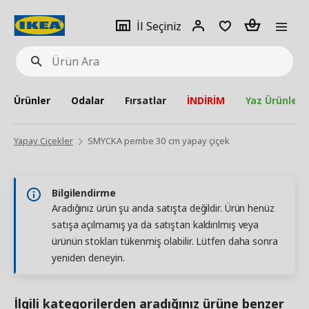
pat
İl
Giriş
Adet
İl Seçiniz
Ürün
seçiniz
Yap
Ara
Ürünler
Odalar
Fırsatlar
İNDİRİM
Yaz Ürünleri
Yapay Çiçekler
SMYCKA pembe 30 cm yapay çiçek
Bilgilendirme
Aradığınız ürün şu anda satışta değildir. Ürün henüz
satışa açılmamış ya da satıştan kaldırılmış veya
ürünün stokları tükenmiş olabilir. Lütfen daha sonra
yeniden deneyin.
İlgili kategorilerden aradığınız ürüne benzer