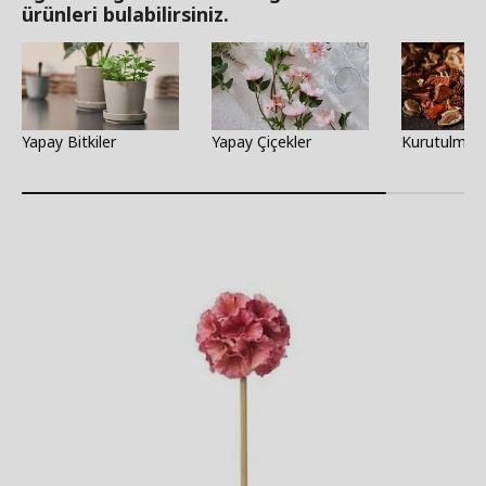
ürünleri bulabilirsiniz.
Yapay Bitkiler
Yapay Çiçekler
Kurutulmuş 