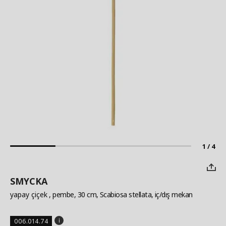
1 / 4
SMYCKA
yapay çiçek
, pembe, 30 cm, Scabiosa stellata, iç/dış mekan
006.014.74