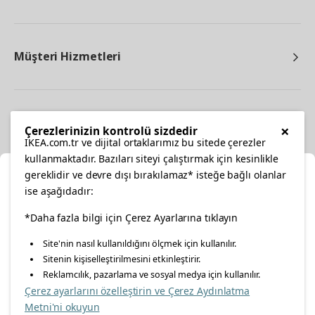
Müşteri Hizmetleri
Diğer
×
Çerezlerinizin kontrolü sizdedir
IKEA.com.tr ve dijital ortaklarımız bu sitede çerezler
kullanmaktadır. Bazıları siteyi çalıştırmak için kesinlikle
gereklidir ve devre dışı bırakılamaz* isteğe bağlı olanlar
Ka
ise aşağıdadır:
Konumunuzu Seçin
*Daha fazla bilgi için Çerez Ayarlarına tıklayın
facebook
twitter
instagram
pinterest
youtube
Site'nin nasıl kullanıldığını ölçmek için kullanılır.
İnternetten vereceğiniz siparişlerinizde size özel hizmet ve
Sitenin kişiselleştirilmesini etkinleştirir.
linkedin
içerikleri görebilmek için lütfen konumuzu seçin.
Reklamcılık, pazarlama ve sosyal medya için kullanılır.
Çerez ayarlarını özelleştirin ve Çerez Aydınlatma
İl seçiniz
Metni'ni okuyun
Enerji Politikası
Bilgi Güvenliği Politikası
Kalite Politikası