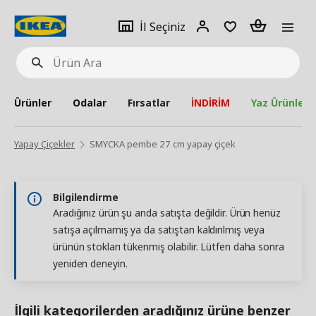
pat
İl
Giriş
Adet
İl Seçiniz
Ürün
seçiniz
Yap
Ara
Ürünler
Odalar
Fırsatlar
İNDİRİM
Yaz Ürünleri
Yapay Çiçekler
SMYCKA pembe 27 cm yapay çiçek
Bilgilendirme
Aradığınız ürün şu anda satışta değildir. Ürün henüz
satışa açılmamış ya da satıştan kaldırılmış veya
ürünün stokları tükenmiş olabilir. Lütfen daha sonra
yeniden deneyin.
İlgili kategorilerden aradığınız ürüne benzer