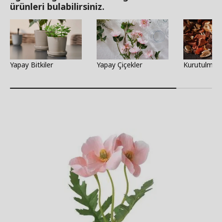
ürünleri bulabilirsiniz.
Yapay Bitkiler
Yapay Çiçekler
Kurutulmuş 