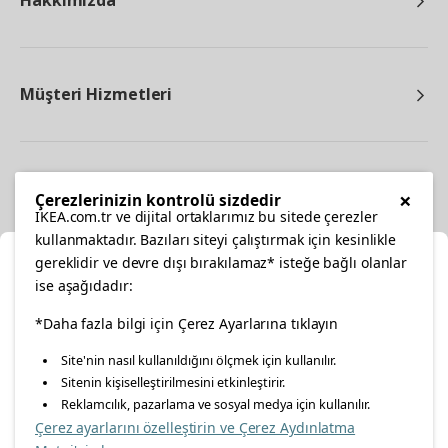
Hakkımızda
Müşteri Hizmetleri
Diğer
×
Çerezlerinizin kontrolü sizdedir
IKEA.com.tr ve dijital ortaklarımız bu sitede çerezler
kullanmaktadır. Bazıları siteyi çalıştırmak için kesinlikle
gereklidir ve devre dışı bırakılamaz* isteğe bağlı olanlar
Ka
ise aşağıdadır:
Konumunuzu Seçin
*Daha fazla bilgi için Çerez Ayarlarına tıklayın
facebook
twitter
instagram
pinterest
youtube
Site'nin nasıl kullanıldığını ölçmek için kullanılır.
İnternetten vereceğiniz siparişlerinizde size özel hizmet ve
Sitenin kişiselleştirilmesini etkinleştirir.
linkedin
içerikleri görebilmek için lütfen konumuzu seçin.
Reklamcılık, pazarlama ve sosyal medya için kullanılır.
Çerez ayarlarını özelleştirin ve Çerez Aydınlatma
İl seçiniz