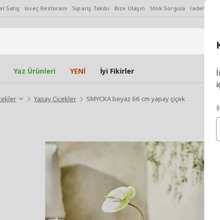
l Satış
İsveç Restoranı
Sipariş Takibi
Bize Ulaşın
Stok Sorgula
İade/Değiş
Yaz Ürünleri
YENİ
İyi Fikirler
İ
i
çekler
Yapay Çiçekler
SMYCKA beyaz 66 cm yapay çiçek
İ