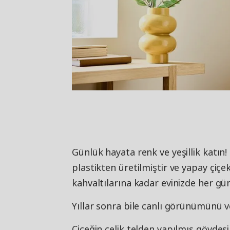
Günlük hayata renk ve yeşillik katın
plastikten üretilmiştir ve yapay çiç
kahvaltılarına kadar evinizde her gün
Yıllar sonra bile canlı görünümünü v
Çiçeğin çelik telden yapılmış gövdesi