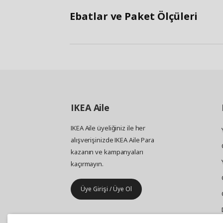
Ebatlar ve Paket Ölçüleri
IKEA
Aile
IKEA Aile üyeliğiniz ile her
alışverişinizde IKEA Aile Para
kazanın ve kampanyaları
kaçırmayın.
Üye Girişi / Üye Ol
IKEA
Kurumsal Satış