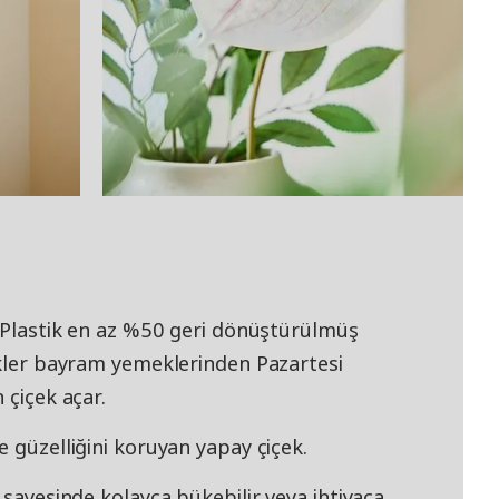
! Plastik en az %50 geri dönüştürülmüş
ekler bayram yemeklerinden Pazartesi
 çiçek açar.
e güzelliğini koruyan yapay çiçek.
 sayesinde kolayca bükebilir veya ihtiyaca