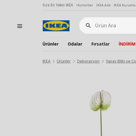
Size En Yakın IKEA
Hizmetler
IKEA Aile
IKEA Kurumsa
Ürün
Ara
Ürünler
Odalar
Fırsatlar
İNDİRİM
IKEA
Ürünler
Dekorasyon
Yapay Bitki ve Çi