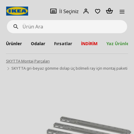
pat
İl
Giriş
Adet
İl Seçiniz
Ürün
seçiniz
Yap
Ara
Ürünler
Odalar
Fırsatlar
İNDİRİM
Yaz Ürünleri
SKYTTA Montaj Parçaları
SKYTTA gri-beyaz gömme dolap üç bölmeli ray için montaj paketi