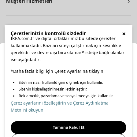
Müşteri Hizmetleri
Diğer
×
Çerezlerinizin kontrolü sizdedir
IKEA.com.tr ve dijital ortaklarımız bu sitede çerezler
kullanmaktadır. Bazıları siteyi çalıştırmak için kesinlikle
gereklidir ve devre dışı bırakılamaz* isteğe bağlı olanlar
Ka
ise aşağıdadır:
Konumunuzu Seçin
facebook
twitter
instagram
pinterest
youtube
*Daha fazla bilgi için Çerez Ayarlarına tıklayın
Site'nin nasıl kullanıldığını ölçmek için kullanılır.
İnternetten vereceğiniz siparişlerinizde size özel hizmet ve
Sitenin kişiselleştirilmesini etkinleştirir.
linkedin
içerikleri görebilmek için lütfen konumuzu seçin.
Reklamcılık, pazarlama ve sosyal medya için kullanılır.
Çerez ayarlarını özelleştirin ve Çerez Aydınlatma
İl seçiniz
Metni'ni okuyun
Enerji Politikası
Bilgi Güvenliği Politikası
Kalite Politikası
Seçiniz
Gıda Güvenliği Politikası
Bilgi Toplumu Hizmetleri
Tümünü Kabul Et
Önemli Bilgilendirme
İnternet Sitesi Gizlilik Politikası