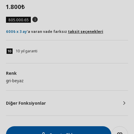
1.800
₺
805.000.65
600₺ x 3 ay
'a varan vade farksız
taksit seçenekleri
10 yıl garanti
Renk
gri-beyaz
Diğer Fonksiyonlar