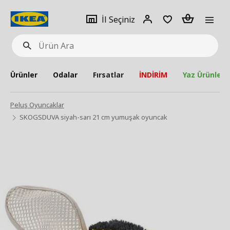
pat
İl
Giriş
Adet
İl Seçiniz
Ürün
seçiniz
Yap
Ara
Ürünler
Odalar
Fırsatlar
İNDİRİM
Yaz Ürünleri
Peluş Oyuncaklar
SKOGSDUVA siyah-sarı 21 cm yumuşak oyuncak