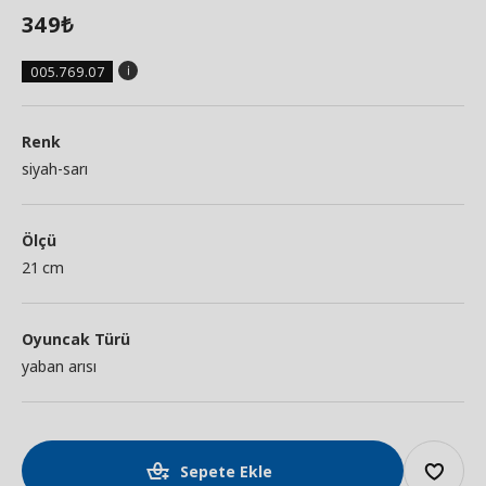
349
₺
005.769.07
Renk
siyah-sarı
Ölçü
21 cm
Oyuncak Türü
yaban arısı
Sepete Ekle