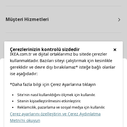
Müşteri Hizmetleri
Diğer
×
Çerezlerinizin kontrolü sizdedir
IKEA.com.tr ve dijital ortaklarımız bu sitede çerezler
kullanmaktadır. Bazıları siteyi çalıştırmak için kesinlikle
gereklidir ve devre dışı bırakılamaz* isteğe bağlı olanlar
Ka
ise aşağıdadır:
Konumunuzu Seçin
facebook
*Daha fazla bilgi için Çerez Ayarlarına tıklayın
twitter
instagram
pinterest
youtube
Site'nin nasıl kullanıldığını ölçmek için kullanılır.
İnternetten vereceğiniz siparişlerinizde size özel hizmet ve
Sitenin kişiselleştirilmesini etkinleştirir.
linkedin
içerikleri görebilmek için lütfen konumuzu seçin.
Reklamcılık, pazarlama ve sosyal medya için kullanılır.
Çerez ayarlarını özelleştirin ve Çerez Aydınlatma
İl seçiniz
Metni'ni okuyun
Enerji Politikası
Bilgi Güvenliği Politikası
Kalite Politikası