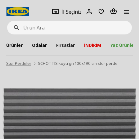
pat
İl
Giriş
Adet
İl Seçiniz
Ürün
seçiniz
Yap
Ara
Ürünler
Odalar
Fırsatlar
İNDİRİM
Yaz Ürünleri
Stor Perdeler
SCHOTTIS koyu gri 100x190 cm stor perde