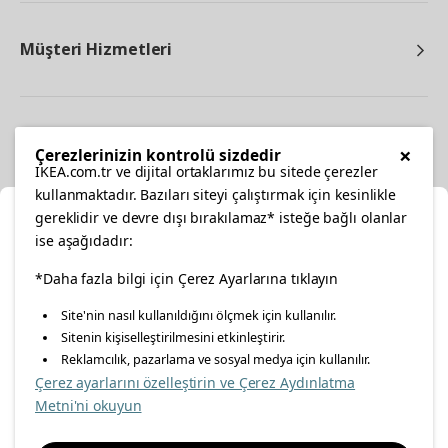
Müşteri Hizmetleri
Diğer
×
Çerezlerinizin kontrolü sizdedir
IKEA.com.tr ve dijital ortaklarımız bu sitede çerezler
kullanmaktadır. Bazıları siteyi çalıştırmak için kesinlikle
gereklidir ve devre dışı bırakılamaz* isteğe bağlı olanlar
Ka
ise aşağıdadır:
Konumunuzu Seçin
*Daha fazla bilgi için Çerez Ayarlarına tıklayın
facebook
twitter
instagram
pinterest
youtube
Site'nin nasıl kullanıldığını ölçmek için kullanılır.
İnternetten vereceğiniz siparişlerinizde size özel hizmet ve
Sitenin kişiselleştirilmesini etkinleştirir.
linkedin
içerikleri görebilmek için lütfen konumuzu seçin.
Reklamcılık, pazarlama ve sosyal medya için kullanılır.
Çerez ayarlarını özelleştirin ve Çerez Aydınlatma
İl seçiniz
Metni'ni okuyun
Enerji Politikası
Bilgi Güvenliği Politikası
Kalite Politikası
Seçiniz