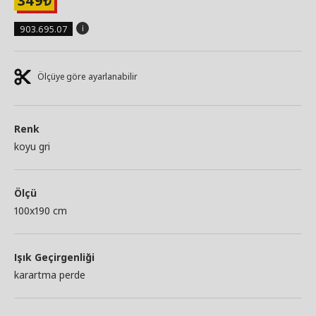
349
₺
903.695.07
Ölçüye göre ayarlanabilir
Renk
koyu gri
Ölçü
100x190 cm
Işık Geçirgenliği
karartma perde