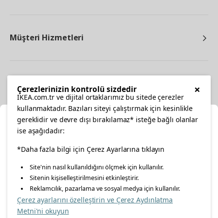
Müşteri Hizmetleri
Diğer
×
Çerezlerinizin kontrolü sizdedir
IKEA.com.tr ve dijital ortaklarımız bu sitede çerezler
kullanmaktadır. Bazıları siteyi çalıştırmak için kesinlikle
gereklidir ve devre dışı bırakılamaz* isteğe bağlı olanlar
Ka
ise aşağıdadır:
Konumunuzu Seçin
facebook
*Daha fazla bilgi için Çerez Ayarlarına tıklayın
twitter
instagram
pinterest
youtube
Site'nin nasıl kullanıldığını ölçmek için kullanılır.
İnternetten vereceğiniz siparişlerinizde size özel hizmet ve
Sitenin kişiselleştirilmesini etkinleştirir.
linkedin
içerikleri görebilmek için lütfen konumuzu seçin.
Reklamcılık, pazarlama ve sosyal medya için kullanılır.
Çerez ayarlarını özelleştirin ve Çerez Aydınlatma
İl seçiniz
Metni'ni okuyun
Enerji Politikası
Bilgi Güvenliği Politikası
Kalite Politikası