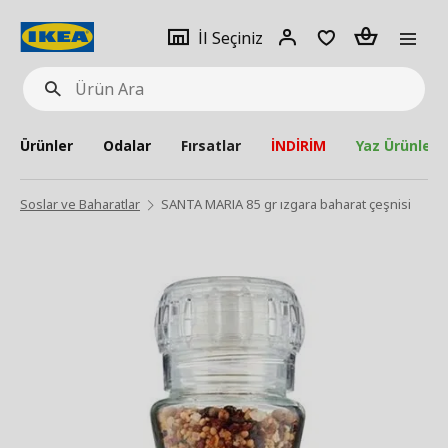
pat
İl
Giriş
Adet
İl Seçiniz
Ürün
seçiniz
Yap
Ara
Ürünler
Odalar
Fırsatlar
İNDİRİM
Yaz Ürünleri
Soslar ve Baharatlar
SANTA MARIA 85 gr ızgara baharat çeşnisi