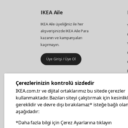
IKEA
Aile
IKEA Aile üyeliğiniz ile her
alışverişinizde IKEA Aile Para
kazanın ve kampanyaları
kaçırmayın.
Üye Girişi / Üye Ol
IKEA
Kurumsal Satış
Çerezlerinizin kontrolü sizdedir
İş yeri mobilya ve aksesuar
IKEA.com.tr ve dijital ortaklarımız bu sitede çerezler
alışverişleriniz IKEA Kurumsal Kart
kullanmaktadır. Bazıları siteyi çalıştırmak için kesinlik
ile daha hesaplı.
gereklidir ve devre dışı bırakılamaz* isteğe bağlı olan
aşağıdadır:
Hemen Başvurun
*Daha fazla bilgi için Çerez Ayarlarına tıklayın