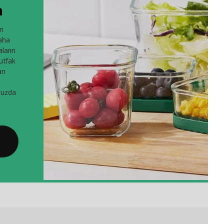
n
ri
aha
aların
Mutfak
an
nuzda