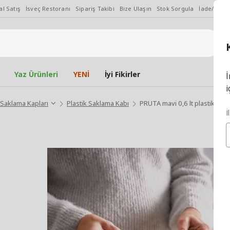
l Satış
İsveç Restoranı
Sipariş Takibi
Bize Ulaşın
Stok Sorgula
İade/Değiş
Yaz Ürünleri
YENİ
İyi Fikirler
İ
i
Saklama Kapları
Plastik Saklama Kabı
PRUTA mavi 0,6 lt plastik sakl
İ