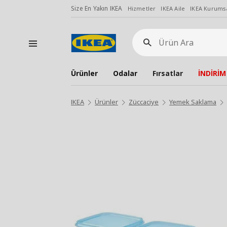
Size En Yakın IKEA
Hizmetler
IKEA Aile
IKEA Kurumsa
Ürün
Ara
Ürünler
Odalar
Fırsatlar
İNDİRİM
IKEA
Ürünler
Züccaciye
Yemek Saklama