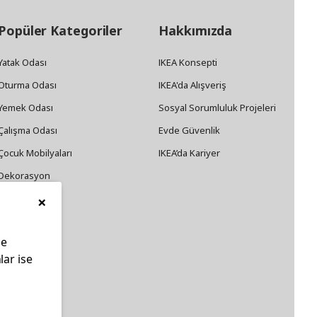
Popüler Kategoriler
Hakkımızda
Yatak Odası
IKEA Konsepti
Oturma Odası
IKEA'da Alışveriş
Yemek Odası
Sosyal Sorumluluk Projeleri
Çalışma Odası
Evde Güvenlik
Çocuk Mobilyaları
IKEA’da Kariyer
Dekorasyon
×
Züccaciye
le
lar ise