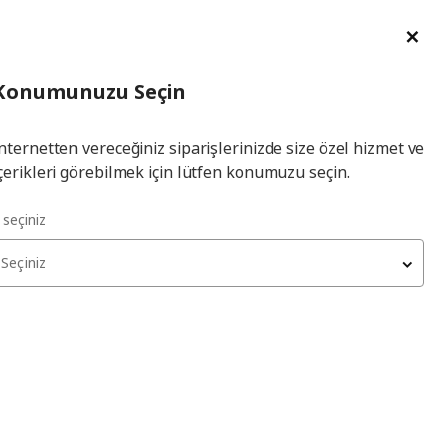
im Talebi
English
Ka
İl
Giriş
Ade
İl Seçiniz
Hej! Üye Girişi / Üye Ol
Konumunuzu Seçin
seçiniz
Yap
nternetten vereceğiniz siparişlerinizde size özel hizmet ve
çerikleri görebilmek için lütfen konumuzu seçin.
 seti
l seçiniz
Seçiniz
kları tükenmiş olabilir. Lütfen daha sonra yeniden deneyin.