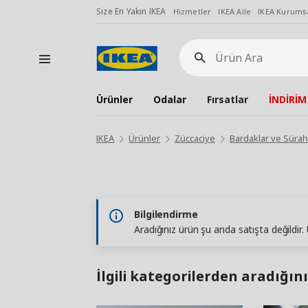
Size En Yakın IKEA
Hizmetler
IKEA Aile
IKEA Kurumsa
Ürün
Ara
Ürünler
Odalar
Fırsatlar
İNDİRİM
IKEA
Ürünler
Züccaciye
Bardaklar ve Sürah
Bilgilendirme
Aradığınız ürün şu anda satışta değildir
İlgili kategorilerden aradığını