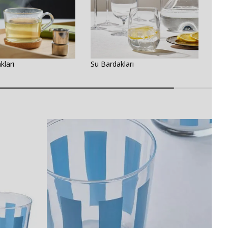
kları
Su Bardakları
Bira