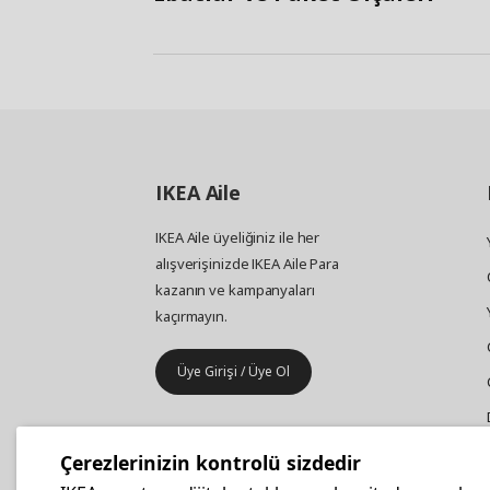
IKEA
Aile
IKEA Aile üyeliğiniz ile her
alışverişinizde IKEA Aile Para
kazanın ve kampanyaları
kaçırmayın.
Üye Girişi / Üye Ol
IKEA
Kurumsal Satış
Çerezlerinizin kontrolü sizdedir
İş yeri mobilya ve aksesuar