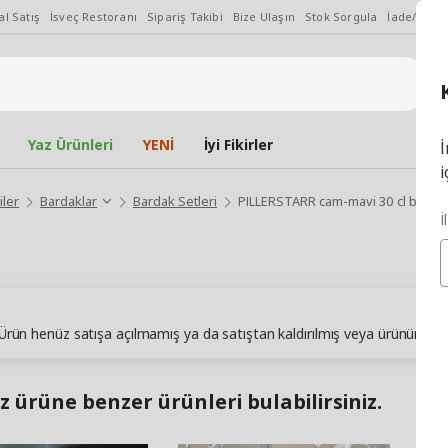
l Satış
İsveç Restoranı
Sipariş Takibi
Bize Ulaşın
Stok Sorgula
İade/Değiş
Yaz Ürünleri
YENİ
İyi Fikirler
İ
i
iler
Bardaklar
Bardak Setleri
PILLERSTARR cam-mavi 30 cl bardak
İ
. Ürün henüz satışa açılmamış ya da satıştan kaldırılmış veya ürünün sto
z ürüne benzer ürünleri bulabilirsiniz.