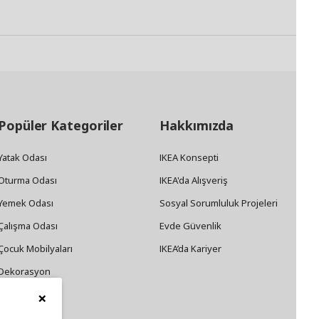
Popüler Kategoriler
Hakkımızda
Yatak Odası
IKEA Konsepti
Oturma Odası
IKEA'da Alışveriş
Yemek Odası
Sosyal Sorumluluk Projeleri
Çalışma Odası
Evde Güvenlik
Çocuk Mobilyaları
IKEA’da Kariyer
Dekorasyon
×
Züccaciye